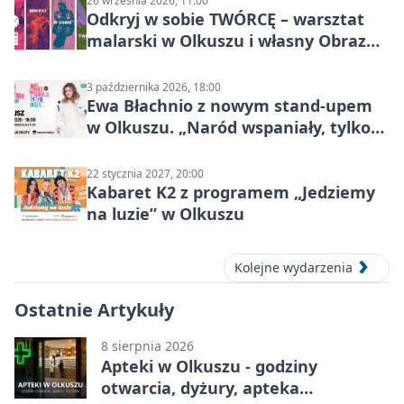
26 września 2026, 11:00
Odkryj w sobie TWÓRCĘ – warsztat
malarski w Olkuszu i własny Obraz
Mocy
3 października 2026, 18:00
Ewa Błachnio z nowym stand-upem
w Olkuszu. „Naród wspaniały, tylko
ludzie…”
22 stycznia 2027, 20:00
Kabaret K2 z programem „Jedziemy
na luzie” w Olkuszu
Kolejne wydarzenia
Ostatnie Artykuły
8 sierpnia 2026
Apteki w Olkuszu - godziny
otwarcia, dyżury, apteka