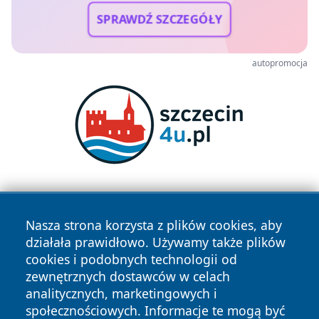
SPRAWDŹ SZCZEGÓŁY
autopromocja
Nasza strona korzysta z plików cookies, aby
działała prawidłowo. Używamy także plików
cookies i podobnych technologii od
zewnętrznych dostawców w celach
Copyright © 2026 olkuszonline.pl Wszystkie prawa
analitycznych, marketingowych i
zastrzeżone.
społecznościowych. Informacje te mogą być