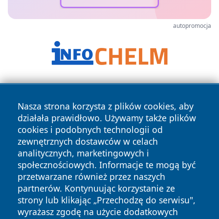
autopromocja
Nasza strona korzysta z plików cookies, aby
działała prawidłowo. Używamy także plików
cookies i podobnych technologii od
zewnętrznych dostawców w celach
Copyright © 2026 olkuszonline.pl Wszystkie prawa
analitycznych, marketingowych i
zastrzeżone.
społecznościowych. Informacje te mogą być
przetwarzane również przez naszych
partnerów. Kontynuując korzystanie ze
Polityka
Polityka
News
Autorzy
strony lub klikając „Przechodzę do serwisu",
Prywatności
Cookies
wyrażasz zgodę na użycie dodatkowych