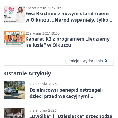
Mocy
3 października 2026, 18:00
Ewa Błachnio z nowym stand-upem
w Olkuszu. „Naród wspaniały, tylko
ludzie…”
22 stycznia 2027, 20:00
Kabaret K2 z programem „Jedziemy
na luzie” w Olkuszu
Kolejne wydarzenia
Ostatnie Artykuły
7 sierpnia 2026
Dzielnicowi i sanepid ostrzegali
dzieci przed wakacyjnymi
zagrożeniami
7 sierpnia 2026
„Dwójka” i „Dziesiątka” przechodzą