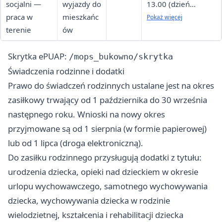
socjalni —
wyjazdy do
13.00 (dzień
praca w
mieszkańc
tygodnia do
Pokaż więcej
terenie
ów
ustalenia
telefonicznie)
Skrytka ePUAP:
/mops_bukowno/skrytka
Świadczenia rodzinne i dodatki
Prawo do świadczeń rodzinnych ustalane jest na okres
zasiłkowy trwający od 1 października do 30 września
następnego roku. Wnioski na nowy okres
przyjmowane są od 1 sierpnia (w formie papierowej)
lub od 1 lipca (droga elektroniczną).
Do zasiłku rodzinnego przysługują dodatki z tytułu:
urodzenia dziecka, opieki nad dzieckiem w okresie
urlopu wychowawczego, samotnego wychowywania
dziecka, wychowywania dziecka w rodzinie
wielodzietnej, kształcenia i rehabilitacji dziecka