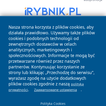
Nasza strona korzysta z plików cookies, aby
działała prawidłowo. Używamy także plików
cookies i podobnych technologii od
zewnętrznych dostawców w celach
analitycznych, marketingowych i
społecznościowych. Informacje te mogą być
Copyright © 2026 olkuszonline.pl Wszystkie prawa
przetwarzane również przez naszych
zastrzeżone.
partnerów. Kontynuując korzystanie ze
strony lub klikając „Przechodzę do serwisu",
wyrażasz zgodę na użycie dodatkowych
Polityka
Polityka
News
Autorzy
plików cookies zgodnie z naszą
Prywatności
Cookies
polityką
.
.
prywatności
Zaawansowane ustawienia
Polityka Cookies