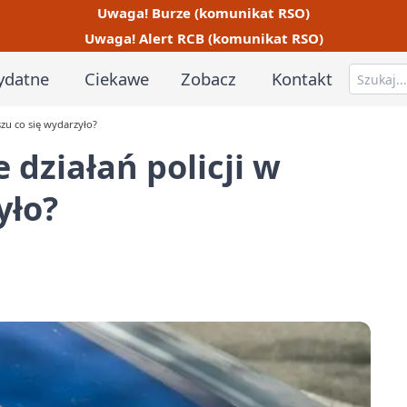
Uwaga! Burze (komunikat RSO)
Uwaga! Alert RCB (komunikat RSO)
ydatne
Ciekawe
Zobacz
Kontakt
zu co się wydarzyło?
działań policji w
yło?