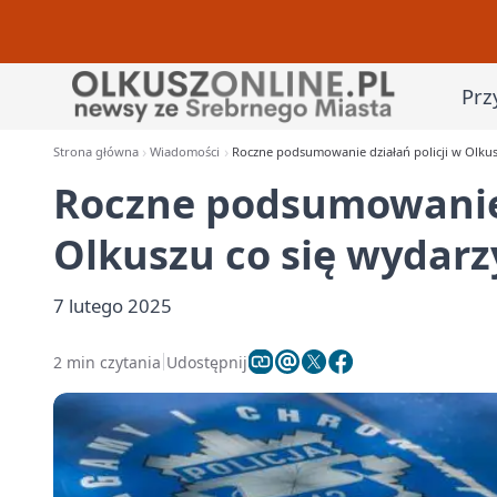
Prz
Strona główna
Wiadomości
Roczne podsumowanie działań policji w Olkus
Roczne podsumowanie 
Olkuszu co się wydarz
7 lutego 2025
2 min czytania
Udostępnij