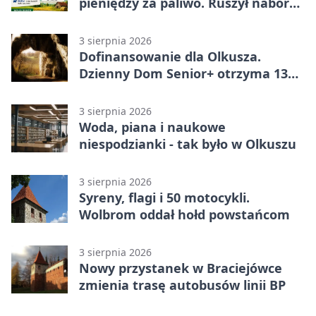
pieniędzy za paliwo. Ruszył nabór
wniosków
3 sierpnia 2026
Dofinansowanie dla Olkusza.
Dzienny Dom Senior+ otrzyma 134
tysiące złotych
3 sierpnia 2026
Woda, piana i naukowe
niespodzianki - tak było w Olkuszu
3 sierpnia 2026
Syreny, flagi i 50 motocykli.
Wolbrom oddał hołd powstańcom
3 sierpnia 2026
Nowy przystanek w Braciejówce
zmienia trasę autobusów linii BP