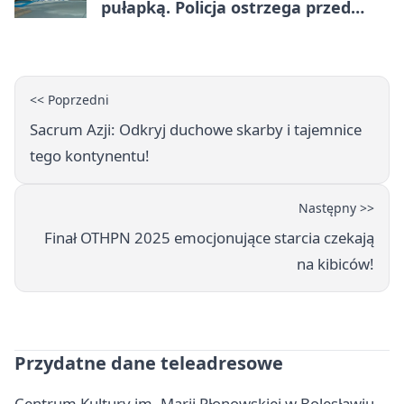
pułapką. Policja ostrzega przed
upałami
<< Poprzedni
Sacrum Azji: Odkryj duchowe skarby i tajemnice
tego kontynentu!
Następny >>
Finał OTHPN 2025 emocjonujące starcia czekają
na kibiców!
Przydatne dane teleadresowe
Centrum Kultury im. Marii Płonowskiej w Bolesławiu -