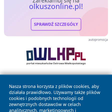
Zareklamuj się na
olkuszonline.pl!
SPRAWDŹ SZCZEGÓŁY
autopromocja
Nasza strona korzysta z plików cookies, aby
działała prawidłowo. Używamy także plików
cookies i podobnych technologii od
zewnętrznych dostawców w celach
Copyright © 2026 olkuszonline.pl Wszystkie prawa
analitycznych, marketingowych i
zastrzeżone.