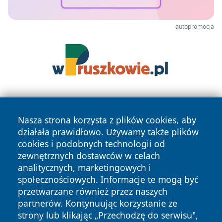
autopromocja
Nasza strona korzysta z plików cookies, aby
działała prawidłowo. Używamy także plików
cookies i podobnych technologii od
zewnętrznych dostawców w celach
Copyright © 2026 olkuszonline.pl Wszystkie prawa
analitycznych, marketingowych i
zastrzeżone.
społecznościowych. Informacje te mogą być
przetwarzane również przez naszych
partnerów. Kontynuując korzystanie ze
Polityka
Polityka
News
Autorzy
strony lub klikając „Przechodzę do serwisu",
Prywatności
Cookies