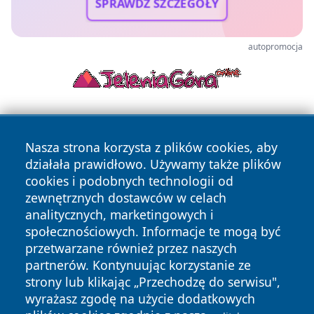
SPRAWDŹ SZCZEGÓŁY
autopromocja
Nasza strona korzysta z plików cookies, aby
działała prawidłowo. Używamy także plików
cookies i podobnych technologii od
zewnętrznych dostawców w celach
Copyright © 2026 olkuszonline.pl Wszystkie prawa
analitycznych, marketingowych i
zastrzeżone.
społecznościowych. Informacje te mogą być
przetwarzane również przez naszych
partnerów. Kontynuując korzystanie ze
Polityka
Polityka
News
Autorzy
strony lub klikając „Przechodzę do serwisu",
Prywatności
Cookies
wyrażasz zgodę na użycie dodatkowych