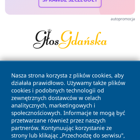
autopromocja
Nasza strona korzysta z plików cookies, aby
działała prawidłowo. Używamy także plików
cookies i podobnych technologii od
zewnętrznych dostawców w celach
Copyright © 2026 olkuszonline.pl Wszystkie prawa
analitycznych, marketingowych i
zastrzeżone.
społecznościowych. Informacje te mogą być
przetwarzane również przez naszych
partnerów. Kontynuując korzystanie ze
Polityka
Polityka
News
Autorzy
strony lub klikając „Przechodzę do serwisu",
Prywatności
Cookies