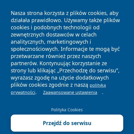
Nasza strona korzysta z plików cookies, aby
działała prawidłowo. Używamy także plików
cookies i podobnych technologii od
zewnętrznych dostawców w celach
analitycznych, marketingowych i
społecznościowych. Informacje te mogą być
Copyright © 2026 olkuszonline.pl Wszystkie prawa
przetwarzane również przez naszych
zastrzeżone.
partnerów. Kontynuując korzystanie ze
strony lub klikając „Przechodzę do serwisu",
wyrażasz zgodę na użycie dodatkowych
Polityka
Polityka
plików cookies zgodnie z naszą
News
Autorzy
polityką
Prywatności
Cookies
.
.
prywatności
Zaawansowane ustawienia
Polityka Cookies
Przejdź do serwisu