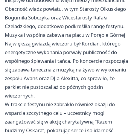
inicjatyw dla budowania więzi między mieszkańcami.
Obecność władz powiatu, w tym Starosty Olkuskiego
Bogumiła Sobczyka oraz Wicestarosty Rafała
Czeladzkiego, dodatkowo podkreśliła rangę festynu.
Muzyka i wspólna zabawa na placu w Porębie Górnej
Największą gwiazdą wieczoru był Kordian, którego
energetyczne wykonania porwały publiczność do
wspólnego śpiewania i tańca. Po koncercie rozpoczęła
się zabawa taneczna z muzyką na żywo w wykonaniu
zespołu Avans oraz DJ-a Alexitta, co sprawiło, że
parkiet nie pustoszał aż do późnych godzin
wieczornych.
W trakcie festynu nie zabrakło również okazji do
wsparcia szczytnego celu – uczestnicy mogli
zaangażować się w akcję charytatywną “Razem
budzimy Oskara”, pokazując serce i solidarność