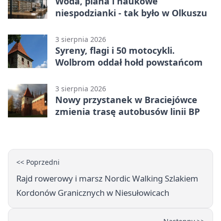
Woda, piana i naukowe
niespodzianki - tak było w Olkuszu
3 sierpnia 2026
Syreny, flagi i 50 motocykli.
Wolbrom oddał hołd powstańcom
3 sierpnia 2026
Nowy przystanek w Braciejówce
zmienia trasę autobusów linii BP
<< Poprzedni
Rajd rowerowy i marsz Nordic Walking Szlakiem
Kordonów Granicznych w Niesułowicach