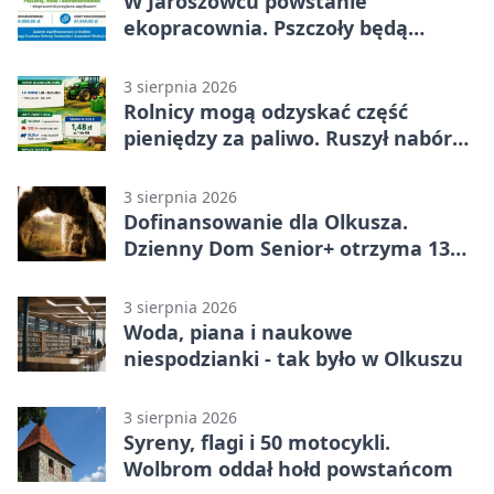
W Jaroszowcu powstanie
ekopracownia. Pszczoły będą
częścią lekcji
3 sierpnia 2026
Rolnicy mogą odzyskać część
pieniędzy za paliwo. Ruszył nabór
wniosków
3 sierpnia 2026
Dofinansowanie dla Olkusza.
Dzienny Dom Senior+ otrzyma 134
tysiące złotych
3 sierpnia 2026
Woda, piana i naukowe
niespodzianki - tak było w Olkuszu
3 sierpnia 2026
Syreny, flagi i 50 motocykli.
Wolbrom oddał hołd powstańcom