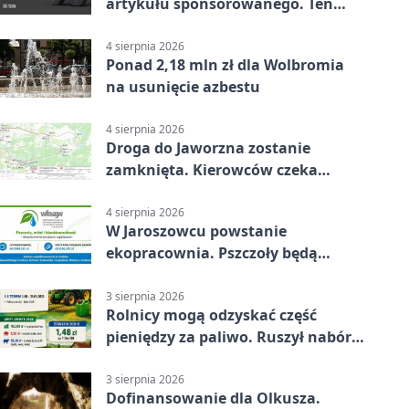
artykułu sponsorowanego. Ten
błąd popełnia większość firm
4 sierpnia 2026
Ponad 2,18 mln zł dla Wolbromia
na usunięcie azbestu
4 sierpnia 2026
Droga do Jaworzna zostanie
zamknięta. Kierowców czeka
objazd
4 sierpnia 2026
W Jaroszowcu powstanie
ekopracownia. Pszczoły będą
częścią lekcji
3 sierpnia 2026
Rolnicy mogą odzyskać część
pieniędzy za paliwo. Ruszył nabór
wniosków
3 sierpnia 2026
Dofinansowanie dla Olkusza.