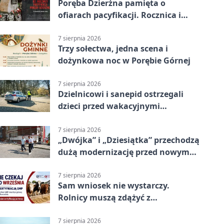
Poręba Dzierżna pamięta o
ofiarach pacyfikacji. Rocznica i
program uroczystości
7 sierpnia 2026
Trzy sołectwa, jedna scena i
dożynkowa noc w Porębie Górnej
7 sierpnia 2026
Dzielnicowi i sanepid ostrzegali
dzieci przed wakacyjnymi
zagrożeniami
7 sierpnia 2026
„Dwójka” i „Dziesiątka” przechodzą
dużą modernizację przed nowym
rokiem
7 sierpnia 2026
Sam wniosek nie wystarczy.
Rolnicy muszą zdążyć z
certyfikatem QMP
7 sierpnia 2026