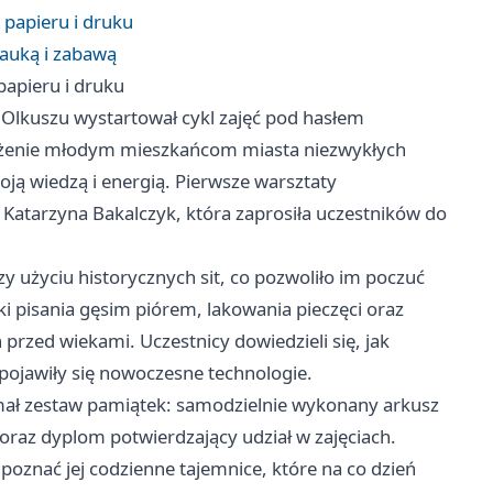
 papieru i druku
nauką i zabawą
papieru i druku
 w Olkuszu wystartował cykl zajęć pod hasłem
bliżenie młodym mieszkańcom miasta niezwykłych
oją wiedzą i energią. Pierwsze warsztaty
Katarzyna Bakalczyk, która zaprosiła uczestników do
zy użyciu historycznych sit, co pozwoliło im poczuć
 pisania gęsim piórem, lakowania pieczęci oraz
rzed wiekami. Uczestnicy dowiedzieli się, jak
pojawiły się nowoczesne technologie.
ał zestaw pamiątek: samodzielnie wykonany arkusz
raz dyplom potwierdzający udział w zajęciach.
i poznać jej codzienne tajemnice, które na co dzień