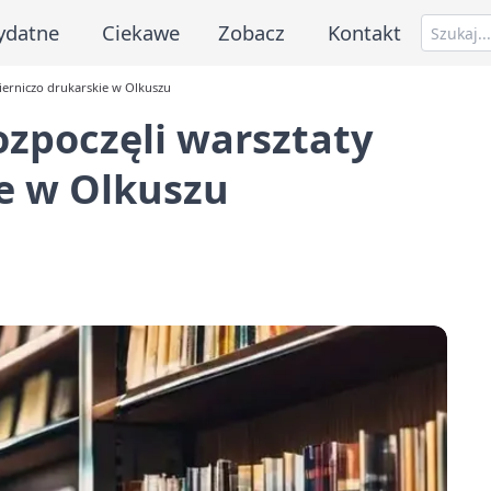
ydatne
Ciekawe
Zobacz
Kontakt
ierniczo drukarskie w Olkuszu
ozpoczęli warsztaty
e w Olkuszu