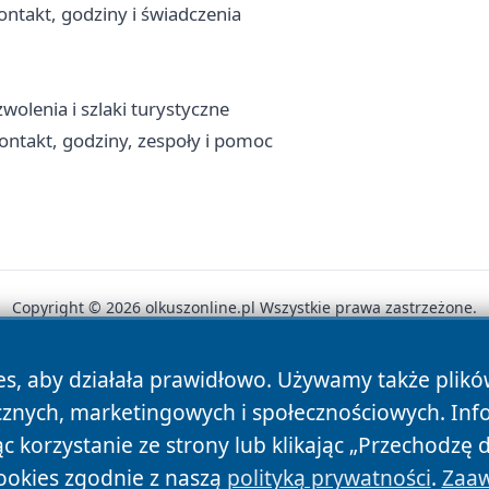
ntakt, godziny i świadczenia
olenia i szlaki turystyczne
ntakt, godziny, zespoły i pomoc
Copyright © 2026 olkuszonline.pl Wszystkie prawa zastrzeżone.
es, aby działała prawidłowo. Używamy także plik
News
Autorzy
Polityka Prywatności
Polityka Cookie
cznych, marketingowych i społecznościowych. Inf
 korzystanie ze strony lub klikając „Przechodzę 
ookies zgodnie z naszą
polityką prywatności
.
Zaaw