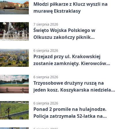
Młodzi piłkarze z Klucz wyszli na
murawę Ekstraklasy
7 sierpnia 2026
Święto Wojska Polskiego w
Olkuszu zakończy piknik
patriotyczny
6 sierpnia 2026
Przejazd przy ul. Krakowskiej
zostanie zamknięty. Kierowców
czeka objazd
6 sierpnia 2026
Trzyosobowe drużyny ruszą na
jeden kosz. Koszykarska niedziela
w Dolince
6 sierpnia 2026
Ponad 2 promile na hulajnodze.
Policja zatrzymała 52-latka na
DK94