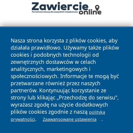
Nasza strona korzysta z plików cookies, aby
działała prawidłowo. Używamy także plików
cookies i podobnych technologii od
zewnętrznych dostawców w celach
Copyright © 2026 olkuszonline.pl Wszystkie prawa
analitycznych, marketingowych i
zastrzeżone.
społecznościowych. Informacje te mogą być
przetwarzane również przez naszych
partnerów. Kontynuując korzystanie ze
Polityka
Polityka
News
Autorzy
strony lub klikając „Przechodzę do serwisu",
Prywatności
Cookies
wyrażasz zgodę na użycie dodatkowych
plików cookies zgodnie z naszą
polityką
.
.
prywatności
Zaawansowane ustawienia