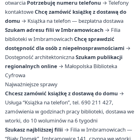
otwarcia
Potrzebuję numeru telefonu
→
Telefony
kontaktowe
Chcę zamówić książkę z dostawą do
domu
→
Książka na telefon — bezpłatna dostawa
Szukam adresu filii w Imbramowicach
→
Filia
biblioteki w Imbramowicach
Chcę sprawdzić
dostępność dla osób z niepełnosprawnościami
→
Dostępność architektoniczna
Szukam publikacji
regionalnych online
→
Małopolska Biblioteka
Cyfrowa
Najważniejsze sprawy
Chcesz zamówić książkę z dostawą do domu
→
Usługa “Książka na telefon”, tel. 690 211 427,
zamówienia w godzinach pracy biblioteki, dostawa we
wtorki, do 10 woluminów na 6 tygodni
Szukasz najbliższej filii
→ Filia w Imbramowicach —
“Biały Domek”, Imbramowice 141, czynna we wtorki