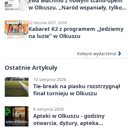
Ewa Błachnio z nowym stand-upem
w Olkuszu. „Naród wspaniały, tylko
ludzie…”
22 stycznia 2027, 20:00
Kabaret K2 z programem „Jedziemy
na luzie” w Olkuszu
Kolejne wydarzenia
Ostatnie Artykuły
10 sierpnia 2026
Tie-break na piasku rozstrzygnął
finał turnieju w Olkuszu
8 sierpnia 2026
Apteki w Olkuszu - godziny
otwarcia, dyżury, apteka
całodobowa