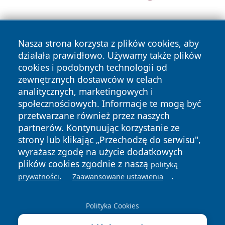
Nasza strona korzysta z plików cookies, aby
działała prawidłowo. Używamy także plików
cookies i podobnych technologii od
zewnętrznych dostawców w celach
Copyright © 2026 olkuszonline.pl Wszystkie prawa
analitycznych, marketingowych i
zastrzeżone.
społecznościowych. Informacje te mogą być
przetwarzane również przez naszych
partnerów. Kontynuując korzystanie ze
Polityka
Polityka
News
Autorzy
strony lub klikając „Przechodzę do serwisu",
Prywatności
Cookies
wyrażasz zgodę na użycie dodatkowych
plików cookies zgodnie z naszą
polityką
.
.
prywatności
Zaawansowane ustawienia
Polityka Cookies