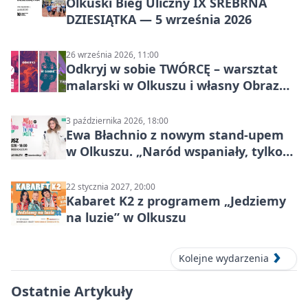
Olkuski Bieg Uliczny IX SREBRNA
DZIESIĄTKA — 5 września 2026
26 września 2026, 11:00
Odkryj w sobie TWÓRCĘ – warsztat
malarski w Olkuszu i własny Obraz
Mocy
3 października 2026, 18:00
Ewa Błachnio z nowym stand-upem
w Olkuszu. „Naród wspaniały, tylko
ludzie…”
22 stycznia 2027, 20:00
Kabaret K2 z programem „Jedziemy
na luzie” w Olkuszu
Kolejne wydarzenia
Ostatnie Artykuły