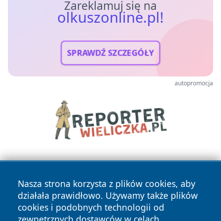
Zareklamuj się na
olkuszonline.pl!
SPRAWDŹ SZCZEGÓŁY
autopromocja
Nasza strona korzysta z plików cookies, aby
działała prawidłowo. Używamy także plików
cookies i podobnych technologii od
zewnętrznych dostawców w celach