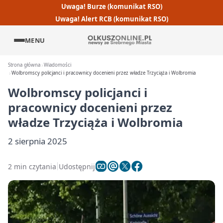
Uwaga! Burze (komunikat RSO)
Uwaga! Alert RCB (komunikat RSO)
MENU
Strona główna
Wiadomości
Wolbromscy policjanci i pracownicy docenieni przez władze Trzyciąża i Wolbromia
Wolbromscy policjanci i
pracownicy docenieni przez
władze Trzyciąża i Wolbromia
2 sierpnia 2025
2 min czytania
Udostępnij