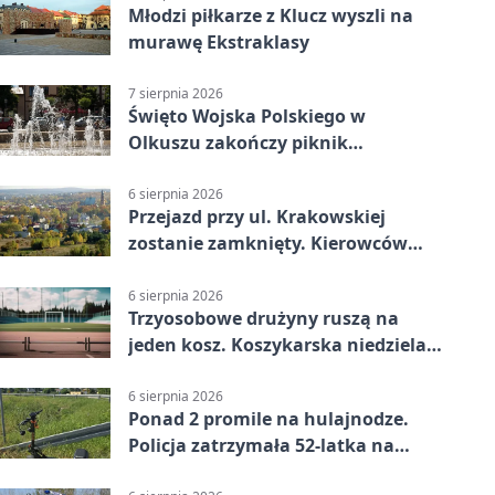
Młodzi piłkarze z Klucz wyszli na
murawę Ekstraklasy
7 sierpnia 2026
Święto Wojska Polskiego w
Olkuszu zakończy piknik
patriotyczny
6 sierpnia 2026
Przejazd przy ul. Krakowskiej
zostanie zamknięty. Kierowców
czeka objazd
6 sierpnia 2026
Trzyosobowe drużyny ruszą na
jeden kosz. Koszykarska niedziela
w Dolince
6 sierpnia 2026
Ponad 2 promile na hulajnodze.
Policja zatrzymała 52-latka na
DK94