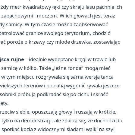
żdy metr kwadratowy łąki czy skraju lasu pachnie ich
i zapachowymi i moczem. W ich głowach jest teraz
lędy samicy. W tym czasie można zaobserwować
i patrolować granice swojego terytorium, chodzić
rać poroże o krzewy czy młode drzewka, zostawiając
jsca rujne
– idealnie wydeptane kręgi w trawie lub
 samicę w kółko. Takie „leśne ronda” mogą mieć
 w tym miejscu rozgrywała się sarna wersja tańca
większych terenów i potrafią wygonić rywala jeszcze
sobniki próbują podkradać się po cichu i skraść
ęty.
aprzeciw siebie, opuszczają głowy i ruszają w krótkie,
tylko na demonstracji, ale zdarza się, że dochodzi do
j spotkać kozła z widocznymi śladami walki na szyi