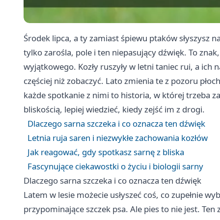
Środek lipca, a ty zamiast śpiewu ptaków słyszysz n
tylko zarośla, pole i ten niepasujący dźwięk. To znak
wyjątkowego. Kozły ruszyły w letni taniec rui, a ic
częściej niż zobaczyć. Lato zmienia te z pozoru pło
każde spotkanie z nimi to historia, w której trzeba
bliskością, lepiej wiedzieć, kiedy zejść im z drogi.
Dlaczego sarna szczeka i co oznacza ten dźwięk
Letnia ruja saren i niezwykłe zachowania kozłów
Jak reagować, gdy spotkasz sarnę z bliska
Fascynujące ciekawostki o życiu i biologii sarny
Dlaczego sarna szczeka i co oznacza ten dźwięk
Latem w lesie możecie usłyszeć coś, co zupełnie wybi
przypominające szczek psa. Ale pies to nie jest. Te