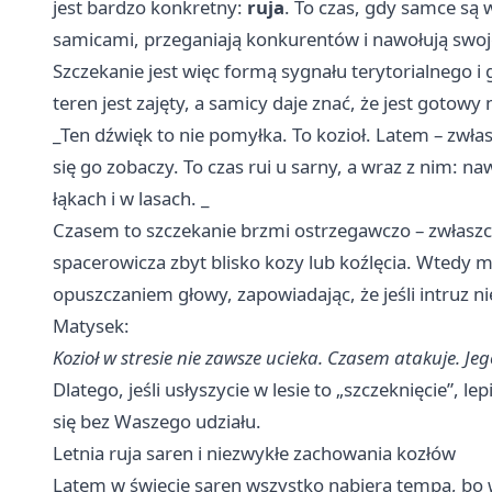
jest bardzo konkretny:
ruja
. To czas, gdy samce s
samicami, przeganiają konkurentów i nawołują swoj
Szczekanie jest więc formą sygnału terytorialnego i
teren jest zajęty, a samicy daje znać, że jest gotowy
_Ten dźwięk to nie pomyłka. To kozioł. Latem – zwła
się go zobaczy. To czas rui u sarny, a wraz z nim: na
łąkach i w lasach. _
Czasem to szczekanie brzmi ostrzegawczo – zwłaszc
spacerowicza zbyt blisko kozy lub koźlęcia. Wtedy
opuszczaniem głowy, zapowiadając, że jeśli intruz ni
Matysek:
Kozioł w stresie nie zawsze ucieka. Czasem atakuje. Jeg
Dlatego, jeśli usłyszycie w lesie to „szczeknięcie”, le
się bez Waszego udziału.
Letnia ruja saren i niezwykłe zachowania kozłów
Latem w świecie saren wszystko nabiera tempa, bo 