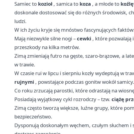
Samiec to
kozioł
, samica to
koza
, a młode to
koźlę
doskonale dostosować się do różnych środowisk, cho
ludzi.
W ich życiu kryje się mnóstwo fascynujących faktów
Mają niezwykle silne nogi –
cewki
, które pozwalają
przeszkody na kilka metrów.
Zimą zmieniają futro na gęste, szaro-brązowe, a lat
w trawie.
W czasie rui w lipcu i sierpniu kozły wydeptują w tr
rujnymi
, powstające podczas gonitw wokół samicy
Co roku zrzucają parostki, które odrastają na wiosn
Posiadają wyjątkowy cykl rozrodczy – tzw.
ciążę pr
Zimą często tworzą większe, luźne grupy, które pom
bezpieczeństwo.
Dysponują doskonałym węchem, czułym słuchem i s
dostrzec zagrożenie.