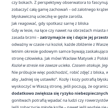
czy bokach. Z perspektywy obserwatora to fascynuj
zobaczyć całą gamę zachowań – od zalotnego krążen
błyskawiczną ucieczkę w gęste zarośla.
Jak reagować, gdy spotkasz sarnę z bliska
Gdy w lesie, na łące czy nawet na obrzeżach miasta n
zasada brzmi –
zatrzymajcie się i dajcie jej przest
odważny w czasie rui kozioł, każde zbliżenie z Wasz
letnim okresie godowym samce bywają zaskakująco śm
stronę człowieka. Jak mówi Wacław Matysek z Polsk
Kozioł w stresie nie zawsze ucieka. Czasem atakuje. Jeg
Nie próbujcie więc podchodzić, robić zdjęć z bliska,
aby „ładniej się ustawiło”. Kozły i kozy potrafią bły
wyskoczyć w Waszą stronę, jeśli poczują, że ogranic
dodatkowo zwiększa się ryzyko niebezpiecznych
gonitwach potrafią wpadać na ludzi czy rowerzystó
Jeśli zobaczycie młode koźlę – nawet jeśli wydaje si