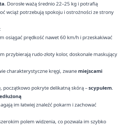
ta
. Dorosłe ważą średnio 22–25 kg i potrafią
ć wciąż potrzebują spokoju i ostrożności ze strony
:
 im osiągać prędkość nawet 60 km/h i przeskakiwać
em przybierają rudo-złoty kolor, doskonale maskujący
awie charakterystyczne kręgi, zwane
miejscami
.
ę, początkowo pokryte delikatną skórą –
scypułem
.
zedłużoną
agają im łatwiej znaleźć pokarm i zachować
zerokim polem widzenia, co pozwala im szybko