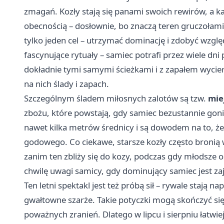
zmagań. Kozły stają się panami swoich rewirów, a ka
obecnością – dosłownie, bo znaczą teren gruczołam
tylko jeden cel – utrzymać dominację i zdobyć wzg
fascynujące rytuały – samiec potrafi przez wiele dn
dokładnie tymi samymi ścieżkami i z zapałem wycie
na nich ślady i zapach.
Szczególnym śladem miłosnych zalotów są tzw.
mie
zbożu, które powstają, gdy samiec bezustannie goni
nawet kilka metrów średnicy i są dowodem na to, że
godowego. Co ciekawe, starsze kozły często bronią 
zanim ten zbliży się do kozy, podczas gdy młodsze o
chwilę uwagi samicy, gdy dominujący samiec jest zaj
Ten letni spektakl jest też próbą sił – rywale stają n
gwałtowne szarże. Takie potyczki mogą skończyć się 
poważnych zranień. Dlatego w lipcu i sierpniu łatwie