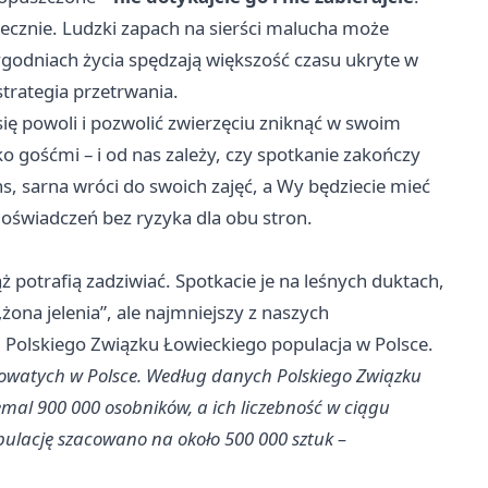
piecznie. Ludzki zapach na sierści malucha może
ygodniach życia spędzają większość czasu ukryte w
strategia przetrwania.
 się powoli i pozwolić zwierzęciu zniknąć w swoim
ko gośćmi – i od nas zależy, czy spotkanie zakończy
ans, sarna wróci do swoich zajęć, a Wy będziecie mieć
doświadczeń bez ryzyka dla obu stron.
 potrafią zadziwiać. Spotkacie je na leśnych duktach,
żona jelenia”, ale najmniejszy z naszych
ug Polskiego Związku Łowieckiego populacja w Polsce.
eniowatych w Polsce. Według danych Polskiego Związku
iemal 900 000 osobników, a ich liczebność w ciągu
opulację szacowano na około 500 000 sztuk –