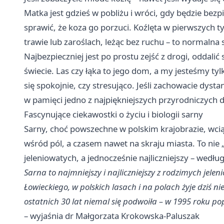
Matka jest gdzieś w pobliżu i wróci, gdy będzie bez
sprawić, że koza go porzuci. Koźlęta w pierwszych t
trawie lub zaroślach, leżąc bez ruchu – to normalna 
Najbezpieczniej jest po prostu zejść z drogi, oddalić
świecie. Las czy łąka to jego dom, a my jesteśmy tyl
się spokojnie, czy stresująco. Jeśli zachowacie dyst
w pamięci jedno z najpiękniejszych przyrodniczych 
Fascynujące ciekawostki o życiu i biologii sarny
Sarny, choć powszechne w polskim krajobrazie, wciąż
wśród pól, a czasem nawet na skraju miasta. To nie „
jeleniowatych, a jednocześnie najliczniejszy – wedł
Sarna to najmniejszy i najliczniejszy z rodzimych jel
Łowieckiego, w polskich lasach i na polach żyje dziś n
ostatnich 30 lat niemal się podwoiła – w 1995 roku p
– wyjaśnia dr Małgorzata Krokowska-Paluszak