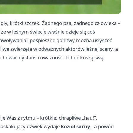
agły, krótki szczek. Żadnego psa, żadnego człowieka –
, że w leśnym świecie właśnie dzieje się coś
h nawoływania i pośpieszne gonitwy można usłyszeć
chliwe zwierzęta w odważnych aktorów leśnej sceny, a
 zachować dystans i uważność. I choć kuszą swą
je Was z rytmu – krótkie, chrapliwe „hau!”,
n zaskakujący dźwięk wydaje
kozioł sarny
, a powód