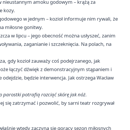
ą w nieustannym amoku godowym – krążą za
e kozy.
 godowego w jednym – kozioł informuje nim rywali, że
 na miłosne gonitwy.
szcza w lipcu – jego obecność można usłyszeć, zanim
woływania, zaganianie i szczeknięcia. Na polach, na
za, gdy kozioł zauważy coś podejrzanego, jak
 może łączyć dźwięk z demonstracyjnym stąpaniem i
e odejdzie, będzie interwencja. Jak ostrzega Wacław
o parostki potrafią rozciąć skórę jak nóż
.
piej się zatrzymać i pozwolić, by sarni teatr rozgrywał
właśnie wtedy zaczyna się gorący sezon miłosnych