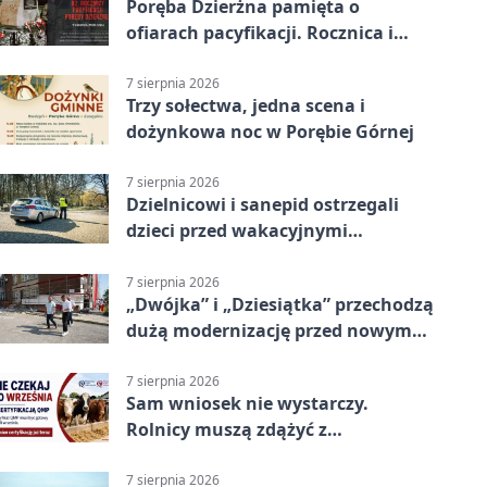
Poręba Dzierżna pamięta o
ofiarach pacyfikacji. Rocznica i
program uroczystości
7 sierpnia 2026
Trzy sołectwa, jedna scena i
dożynkowa noc w Porębie Górnej
7 sierpnia 2026
Dzielnicowi i sanepid ostrzegali
dzieci przed wakacyjnymi
zagrożeniami
7 sierpnia 2026
„Dwójka” i „Dziesiątka” przechodzą
dużą modernizację przed nowym
rokiem
7 sierpnia 2026
Sam wniosek nie wystarczy.
Rolnicy muszą zdążyć z
certyfikatem QMP
7 sierpnia 2026