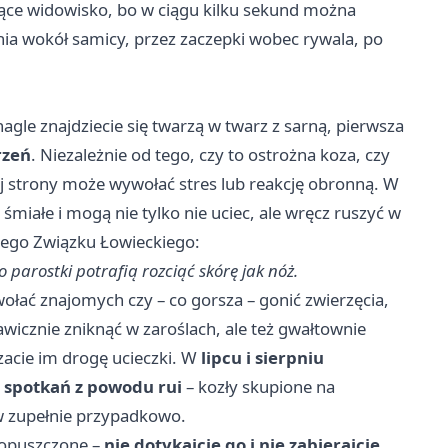
ące widowisko, bo w ciągu kilku sekund można
ia wokół samicy, przez zaczepki wobec rywala, po
agle znajdziecie się twarzą w twarz z sarną, pierwsza
rzeń
. Niezależnie od tego, czy to ostrożna koza, czy
ej strony może wywołać stres lub reakcję obronną. W
iałe i mogą nie tylko nie uciec, ale wręcz ruszyć w
iego Związku Łowieckiego:
o parostki potrafią rozciąć skórę jak nóż.
 wołać znajomych czy – co gorsza – gonić zwierzęcia,
skawicznie zniknąć w zaroślach, ale też gwałtownie
zacie im drogę ucieczki. W
lipcu i sierpniu
 spotkań z powodu rui
– kozły skupione na
w zupełnie przypadkowo.
ę opuszczone –
nie dotykajcie go i nie zabierajcie
.