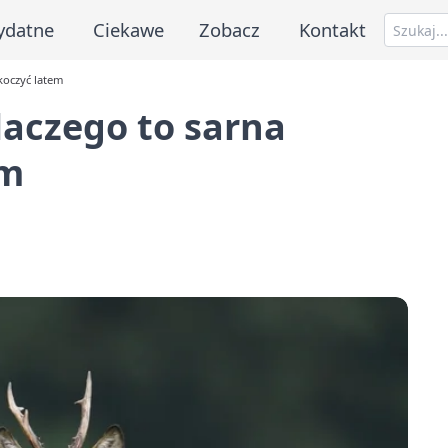
ydatne
Ciekawe
Zobacz
Kontakt
skoczyć latem
dlaczego to sarna
em