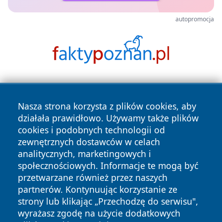
autopromocja
Nasza strona korzysta z plików cookies, aby
działała prawidłowo. Używamy także plików
cookies i podobnych technologii od
zewnętrznych dostawców w celach
Copyright © 2026 olkuszonline.pl Wszystkie prawa
analitycznych, marketingowych i
zastrzeżone.
społecznościowych. Informacje te mogą być
przetwarzane również przez naszych
partnerów. Kontynuując korzystanie ze
Polityka
Polityka
News
Autorzy
strony lub klikając „Przechodzę do serwisu",
Prywatności
Cookies
wyrażasz zgodę na użycie dodatkowych