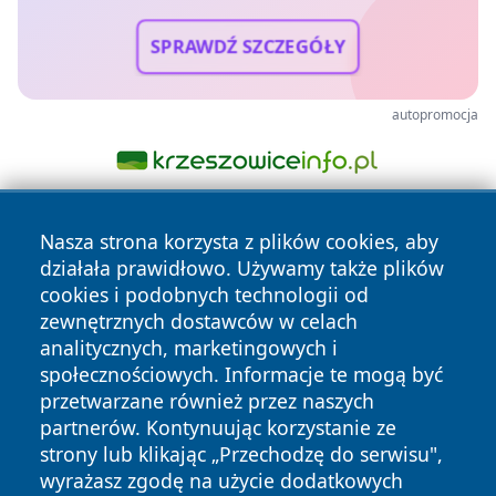
SPRAWDŹ SZCZEGÓŁY
autopromocja
Nasza strona korzysta z plików cookies, aby
działała prawidłowo. Używamy także plików
cookies i podobnych technologii od
zewnętrznych dostawców w celach
analitycznych, marketingowych i
Copyright © 2026 olkuszonline.pl Wszystkie prawa
społecznościowych. Informacje te mogą być
zastrzeżone.
przetwarzane również przez naszych
partnerów. Kontynuując korzystanie ze
strony lub klikając „Przechodzę do serwisu",
Polityka
Polityka
News
Autorzy
wyrażasz zgodę na użycie dodatkowych
Prywatności
Cookies