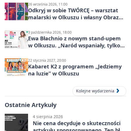
26 września 2026, 11:00
Odkryj w sobie TWÓRCĘ – warsztat
malarski w Olkuszu i własny Obraz
Mocy
3 października 2026, 18:00
Ewa Błachnio z nowym stand-upem
w Olkuszu. „Naród wspaniały, tylko
ludzie…”
22 stycznia 2027, 20:00
Kabaret K2 z programem „Jedziemy
na luzie” w Olkuszu
Kolejne wydarzenia
Ostatnie Artykuły
4 sierpnia 2026
Nie cena decyduje o skuteczności
artykułu sponsorowanego. Ten błąd