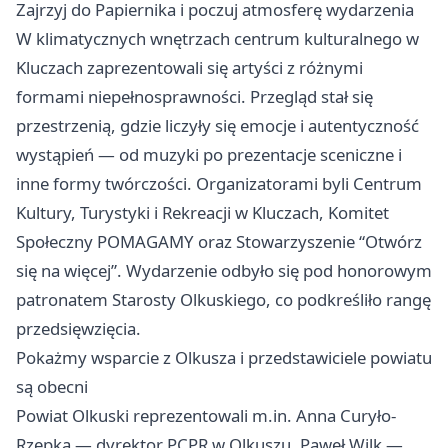
Zajrzyj do Papiernika i poczuj atmosferę wydarzenia
W klimatycznych wnętrzach centrum kulturalnego w
Kluczach zaprezentowali się artyści z różnymi
formami niepełnosprawności. Przegląd stał się
przestrzenią, gdzie liczyły się emocje i autentyczność
wystąpień — od muzyki po prezentacje sceniczne i
inne formy twórczości. Organizatorami byli Centrum
Kultury, Turystyki i Rekreacji w Kluczach, Komitet
Społeczny POMAGAMY oraz Stowarzyszenie “Otwórz
się na więcej”. Wydarzenie odbyło się pod honorowym
patronatem Starosty Olkuskiego, co podkreśliło rangę
przedsięwzięcia.
Pokażmy wsparcie z Olkusza i przedstawiciele powiatu
są obecni
Powiat Olkuski reprezentowali m.in. Anna Curyło-
Rzepka — dyrektor PCPR w Olkuszu, Paweł Wilk —