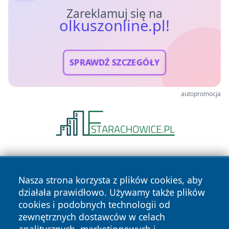
Zareklamuj się na
olkuszonline.pl!
SPRAWDŹ SZCZEGÓŁY
autopromocja
Nasza strona korzysta z plików cookies, aby
działała prawidłowo. Używamy także plików
cookies i podobnych technologii od
zewnętrznych dostawców w celach
Copyright © 2026 olkuszonline.pl Wszystkie prawa