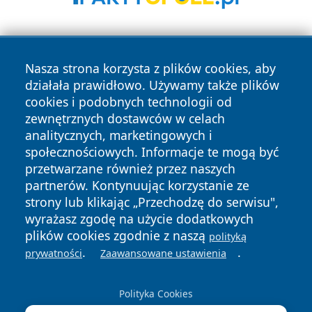
Nasza strona korzysta z plików cookies, aby
działała prawidłowo. Używamy także plików
cookies i podobnych technologii od
zewnętrznych dostawców w celach
Copyright © 2026 olkuszonline.pl Wszystkie prawa
analitycznych, marketingowych i
zastrzeżone.
społecznościowych. Informacje te mogą być
przetwarzane również przez naszych
partnerów. Kontynuując korzystanie ze
Polityka
Polityka
News
Autorzy
strony lub klikając „Przechodzę do serwisu",
Prywatności
Cookies
wyrażasz zgodę na użycie dodatkowych
plików cookies zgodnie z naszą
polityką
.
.
prywatności
Zaawansowane ustawienia
Polityka Cookies