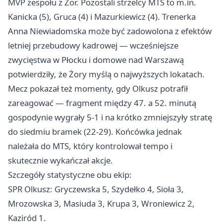
MVP zespołu z Żor. Pozostali strzelcy MTS to m.in.
Kanicka (5), Gruca (4) i Mazurkiewicz (4). Trenerka
Anna Niewiadomska może być zadowolona z efektów
letniej przebudowy kadrowej — wcześniejsze
zwycięstwa w Płocku i domowe nad Warszawą
potwierdziły, że Żory myślą o najwyższych lokatach.
Mecz pokazał też momenty, gdy Olkusz potrafił
zareagować — fragment między 47. a 52. minutą
gospodynie wygrały 5-1 i na krótko zmniejszyły stratę
do siedmiu bramek (22-29). Końcówka jednak
należała do MTS, który kontrolował tempo i
skutecznie wykańczał akcje.
Szczegóły statystyczne obu ekip:
SPR Olkusz: Gryczewska 5, Szydełko 4, Sioła 3,
Mrozowska 3, Masiuda 3, Krupa 3, Wroniewicz 2,
Kaziród 1.