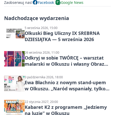
Zaobserwuj nas!
Facebook
Google News
Nadchodzące wydarzenia
5 września 2026, 15:00
Olkuski Bieg Uliczny IX SREBRNA
DZIESIĄTKA — 5 września 2026
26 września 2026, 11:00
Odkryj w sobie TWÓRCĘ – warsztat
malarski w Olkuszu i własny Obraz
Mocy
3 października 2026, 18:00
Ewa Błachnio z nowym stand-upem
w Olkuszu. „Naród wspaniały, tylko
ludzie…”
22 stycznia 2027, 20:00
Kabaret K2 z programem „Jedziemy
na luzie” w Olkuszu