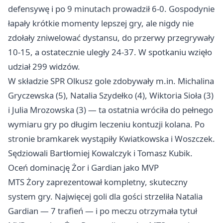
defensywę i po 9 minutach prowadził 6-0. Gospodynie
łapały krótkie momenty lepszej gry, ale nigdy nie
zdołały zniwelować dystansu, do przerwy przegrywały
10-15, a ostatecznie uległy 24-37. W spotkaniu wzięło
udział 299 widzów.
W składzie SPR Olkusz gole zdobywały m.in. Michalina
Gryczewska (5), Natalia Szydełko (4), Wiktoria Sioła (3)
i Julia Mrozowska (3) — ta ostatnia wróciła do pełnego
wymiaru gry po długim leczeniu kontuzji kolana. Po
stronie bramkarek wystąpiły Kwiatkowska i Woszczek.
Sędziowali Bartłomiej Kowalczyk i Tomasz Kubik.
Oceń dominację Żor i Gardian jako MVP
MTS Żory zaprezentował kompletny, skuteczny
system gry. Najwięcej goli dla gości strzeliła Natalia
Gardian — 7 trafień — i po meczu otrzymała tytuł