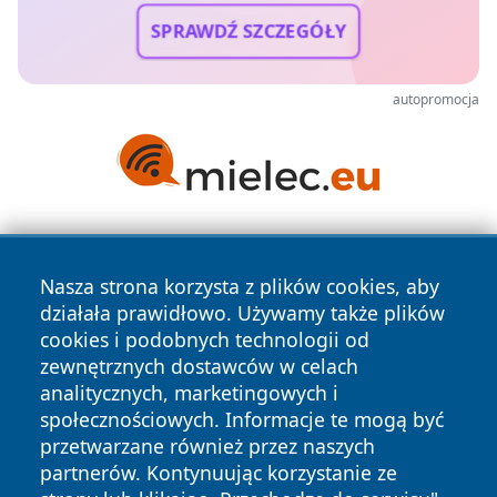
SPRAWDŹ SZCZEGÓŁY
autopromocja
Nasza strona korzysta z plików cookies, aby
działała prawidłowo. Używamy także plików
cookies i podobnych technologii od
zewnętrznych dostawców w celach
Copyright © 2026 olkuszonline.pl Wszystkie prawa
analitycznych, marketingowych i
zastrzeżone.
społecznościowych. Informacje te mogą być
przetwarzane również przez naszych
partnerów. Kontynuując korzystanie ze
Polityka
Polityka
News
Autorzy