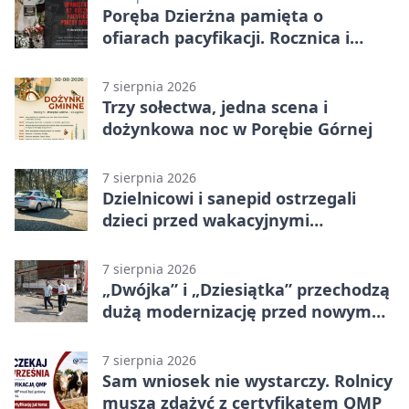
Poręba Dzierżna pamięta o
ofiarach pacyfikacji. Rocznica i
program uroczystości
7 sierpnia 2026
Trzy sołectwa, jedna scena i
dożynkowa noc w Porębie Górnej
7 sierpnia 2026
Dzielnicowi i sanepid ostrzegali
dzieci przed wakacyjnymi
zagrożeniami
7 sierpnia 2026
„Dwójka” i „Dziesiątka” przechodzą
dużą modernizację przed nowym
rokiem
7 sierpnia 2026
Sam wniosek nie wystarczy. Rolnicy
muszą zdążyć z certyfikatem QMP