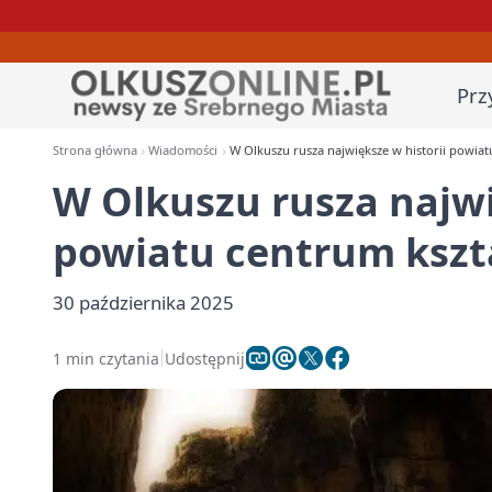
Prz
Strona główna
Wiadomości
W Olkuszu rusza największe w historii powia
W Olkuszu rusza najwi
powiatu centrum ksz
30 października 2025
1 min czytania
Udostępnij