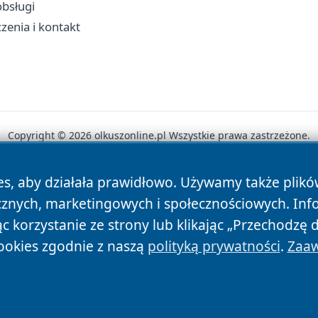
obsługi
zenia i kontakt
Copyright © 2026 olkuszonline.pl Wszystkie prawa zastrzeżone.
es, aby działała prawidłowo. Używamy także plik
News
Autorzy
Polityka Prywatności
Polityka Cookie
cznych, marketingowych i społecznościowych. Inf
 korzystanie ze strony lub klikając „Przechodzę 
ookies zgodnie z naszą
polityką prywatności
.
Zaaw