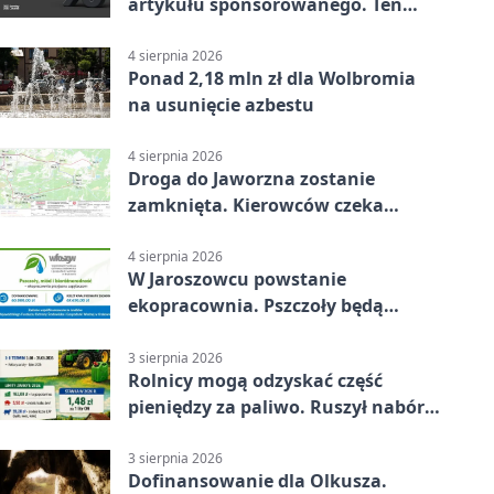
artykułu sponsorowanego. Ten
błąd popełnia większość firm
4 sierpnia 2026
Ponad 2,18 mln zł dla Wolbromia
na usunięcie azbestu
4 sierpnia 2026
Droga do Jaworzna zostanie
zamknięta. Kierowców czeka
objazd
4 sierpnia 2026
W Jaroszowcu powstanie
ekopracownia. Pszczoły będą
częścią lekcji
3 sierpnia 2026
Rolnicy mogą odzyskać część
pieniędzy za paliwo. Ruszył nabór
wniosków
3 sierpnia 2026
Dofinansowanie dla Olkusza.