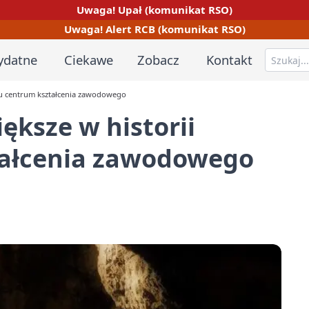
Uwaga! Upał (komunikat RSO)
Uwaga! Alert RCB (komunikat RSO)
ydatne
Ciekawe
Zobacz
Kontakt
tu centrum kształcenia zawodowego
ększe w historii
tałcenia zawodowego