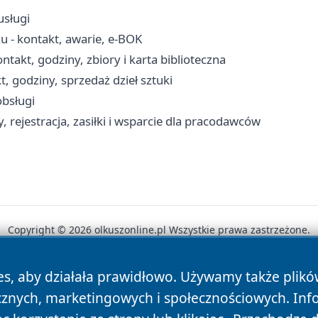
usługi
u - kontakt, awarie, e-BOK
akt, godziny, zbiory i karta biblioteczna
, godziny, sprzedaż dzieł sztuki
obsługi
 rejestracja, zasiłki i wsparcie dla pracodawców
Copyright © 2026 olkuszonline.pl Wszystkie prawa zastrzeżone.
es, aby działała prawidłowo. Używamy także plik
News
Autorzy
Polityka Prywatności
Polityka Cookie
cznych, marketingowych i społecznościowych. Inf