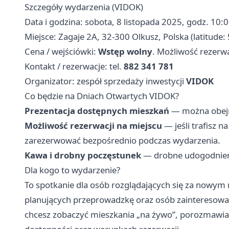
Szczegóły wydarzenia (VIDOK)
Data i godzina: sobota, 8 listopada 2025, godz. 10:
Miejsce: Zagaje 2A, 32-300 Olkusz, Polska (latitude
Cena / wejściówki:
Wstęp wolny
. Możliwość rezerwa
Kontakt / rezerwacje: tel.
882 341 781
Organizator: zespół sprzedaży inwestycji
VIDOK
Co będzie na Dniach Otwartych VIDOK?
Prezentacja dostępnych mieszkań
— można obejrz
Możliwość rezerwacji na miejscu
— jeśli trafisz n
zarezerwować bezpośrednio podczas wydarzenia.
Kawa i drobny poczęstunek
— drobne udogodnieni
Dla kogo to wydarzenie?
To spotkanie dla osób rozglądających się za nowym 
planujących przeprowadzkę oraz osób zainteresowan
chcesz zobaczyć mieszkania „na żywo”, porozmawiać