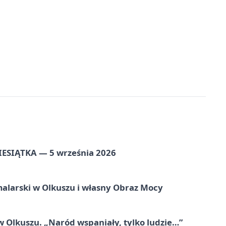
ZIESIĄTKA — 5 września 2026
alarski w Olkuszu i własny Obraz Mocy
 Olkuszu. „Naród wspaniały, tylko ludzie…”