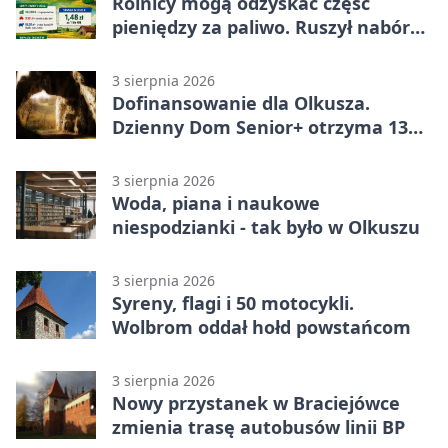
Rolnicy mogą odzyskać część
pieniędzy za paliwo. Ruszył nabór
wniosków
3 sierpnia 2026
Dofinansowanie dla Olkusza.
Dzienny Dom Senior+ otrzyma 134
tysiące złotych
3 sierpnia 2026
Woda, piana i naukowe
niespodzianki - tak było w Olkuszu
3 sierpnia 2026
Syreny, flagi i 50 motocykli.
Wolbrom oddał hołd powstańcom
3 sierpnia 2026
Nowy przystanek w Braciejówce
zmienia trasę autobusów linii BP