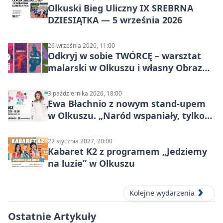
Olkuski Bieg Uliczny IX SREBRNA
DZIESIĄTKA — 5 września 2026
26 września 2026, 11:00
Odkryj w sobie TWÓRCĘ – warsztat
malarski w Olkuszu i własny Obraz
Mocy
3 października 2026, 18:00
Ewa Błachnio z nowym stand-upem
w Olkuszu. „Naród wspaniały, tylko
ludzie…”
22 stycznia 2027, 20:00
Kabaret K2 z programem „Jedziemy
na luzie” w Olkuszu
Kolejne wydarzenia
Ostatnie Artykuły