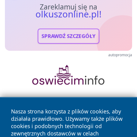
Zareklamuj się na
olkuszonline.pl!
SPRAWDŹ SZCZEGÓŁY
autopromocja
Nasza strona korzysta z plików cookies, aby
działała prawidłowo. Używamy także plików
cookies i podobnych technologii od
zewnętrznych dostawców w celach
Copyright © 2026 olkuszonline.pl Wszystkie prawa