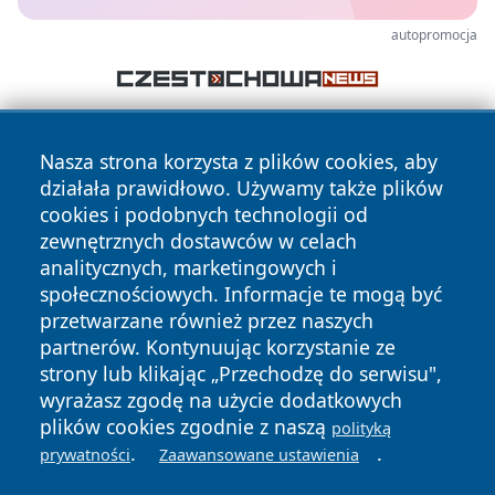
autopromocja
Nasza strona korzysta z plików cookies, aby
działała prawidłowo. Używamy także plików
cookies i podobnych technologii od
zewnętrznych dostawców w celach
analitycznych, marketingowych i
Copyright © 2026 olkuszonline.pl Wszystkie prawa
zastrzeżone.
społecznościowych. Informacje te mogą być
przetwarzane również przez naszych
partnerów. Kontynuując korzystanie ze
Polityka
Polityka
strony lub klikając „Przechodzę do serwisu",
News
Autorzy
Prywatności
Cookies
wyrażasz zgodę na użycie dodatkowych
plików cookies zgodnie z naszą
polityką
.
.
prywatności
Zaawansowane ustawienia