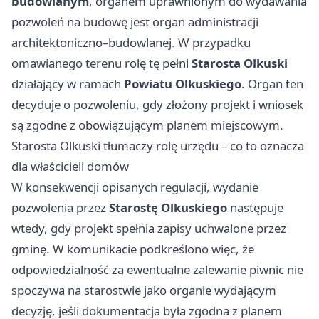
budowlanym
, organem uprawnionym do wydawania
pozwoleń na budowę jest organ administracji
architektoniczno–budowlanej. W przypadku
omawianego terenu rolę tę pełni
Starosta Olkuski
działający w ramach
Powiatu Olkuskiego
. Organ ten
decyduje o pozwoleniu, gdy złożony projekt i wniosek
są zgodne z obowiązującym planem miejscowym.
Starosta Olkuski tłumaczy rolę urzędu – co to oznacza
dla właścicieli domów
W konsekwencji opisanych regulacji, wydanie
pozwolenia przez
Starostę Olkuskiego
następuje
wtedy, gdy projekt spełnia zapisy uchwalone przez
gminę. W komunikacie podkreślono więc, że
odpowiedzialność za ewentualne zalewanie piwnic nie
spoczywa na starostwie jako organie wydającym
decyzję, jeśli dokumentacja była zgodna z planem