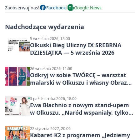
Zaobserwuj nas!
Facebook
Google News
Nadchodzące wydarzenia
5 września 2026, 15:00
Olkuski Bieg Uliczny IX SREBRNA
DZIESIĄTKA — 5 września 2026
26 września 2026, 11:00
Odkryj w sobie TWÓRCĘ – warsztat
malarski w Olkuszu i własny Obraz
Mocy
3 października 2026, 18:00
Ewa Błachnio z nowym stand-upem
w Olkuszu. „Naród wspaniały, tylko
ludzie…”
22 stycznia 2027, 20:00
Kabaret K2 z programem „Jedziemy