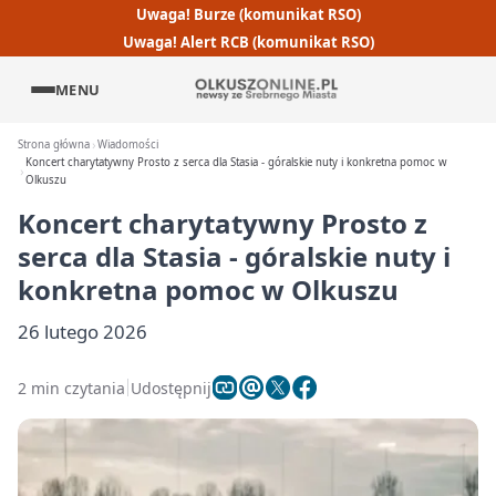
Uwaga! Burze (komunikat RSO)
Uwaga! Alert RCB (komunikat RSO)
MENU
Strona główna
Wiadomości
Koncert charytatywny Prosto z serca dla Stasia - góralskie nuty i konkretna pomoc w
Olkuszu
Koncert charytatywny Prosto z
serca dla Stasia - góralskie nuty i
konkretna pomoc w Olkuszu
26 lutego 2026
2 min czytania
Udostępnij