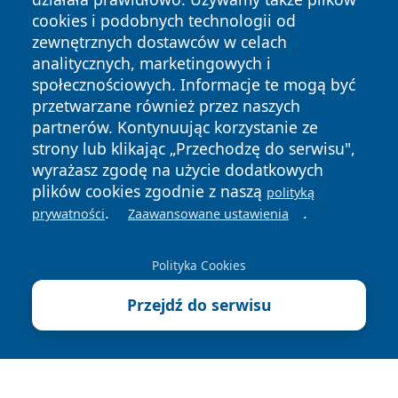
cookies i podobnych technologii od
zewnętrznych dostawców w celach
analitycznych, marketingowych i
społecznościowych. Informacje te mogą być
przetwarzane również przez naszych
Copyright © 2026 olkuszonline.pl Wszystkie prawa
zastrzeżone.
partnerów. Kontynuując korzystanie ze
strony lub klikając „Przechodzę do serwisu",
wyrażasz zgodę na użycie dodatkowych
Polityka
Polityka
plików cookies zgodnie z naszą
polityką
News
Autorzy
Prywatności
Cookies
.
.
prywatności
Zaawansowane ustawienia
Polityka Cookies
Przejdź do serwisu