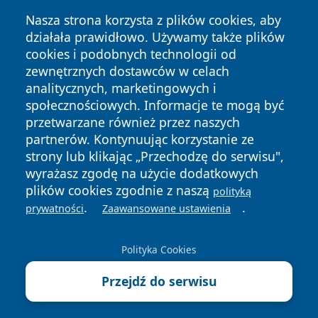
Nasza strona korzysta z plików cookies, aby
działała prawidłowo. Używamy także plików
cookies i podobnych technologii od
zewnętrznych dostawców w celach
analitycznych, marketingowych i
Copyright © 2026 olkuszonline.pl Wszystkie prawa
społecznościowych. Informacje te mogą być
zastrzeżone.
przetwarzane również przez naszych
partnerów. Kontynuując korzystanie ze
strony lub klikając „Przechodzę do serwisu",
Polityka
Polityka
News
Autorzy
wyrażasz zgodę na użycie dodatkowych
Prywatności
Cookies
plików cookies zgodnie z naszą
polityką
.
.
prywatności
Zaawansowane ustawienia
Polityka Cookies
Przejdź do serwisu