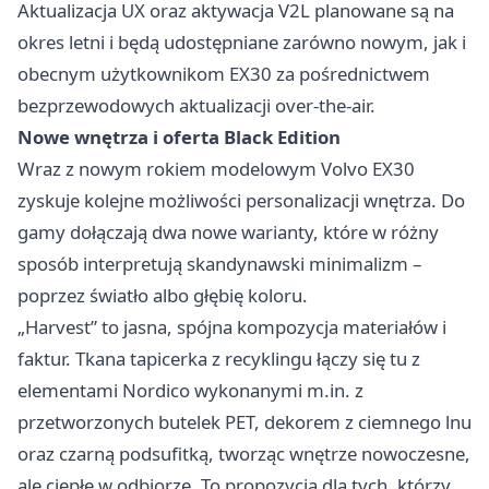
Aktualizacja UX oraz aktywacja V2L planowane są na
okres letni i będą udostępniane zarówno nowym, jak i
obecnym użytkownikom EX30 za pośrednictwem
bezprzewodowych aktualizacji over-the-air.
Nowe wnętrza i oferta Black Edition
Wraz z nowym rokiem modelowym Volvo EX30
zyskuje kolejne możliwości personalizacji wnętrza. Do
gamy dołączają dwa nowe warianty, które w różny
sposób interpretują skandynawski minimalizm –
poprzez światło albo głębię koloru.
„Harvest” to jasna, spójna kompozycja materiałów i
faktur. Tkana tapicerka z recyklingu łączy się tu z
elementami Nordico wykonanymi m.in. z
przetworzonych butelek PET, dekorem z ciemnego lnu
oraz czarną podsufitką, tworząc wnętrze nowoczesne,
ale ciepłe w odbiorze. To propozycja dla tych, którzy