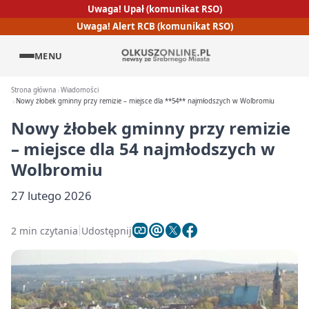
Uwaga! Upał (komunikat RSO)
Uwaga! Alert RCB (komunikat RSO)
MENU
Strona główna
Wiadomości
Nowy żłobek gminny przy remizie – miejsce dla **54** najmłodszych w Wolbromiu
Nowy żłobek gminny przy remizie
– miejsce dla
54
najmłodszych w
Wolbromiu
27 lutego 2026
2 min czytania
Udostępnij