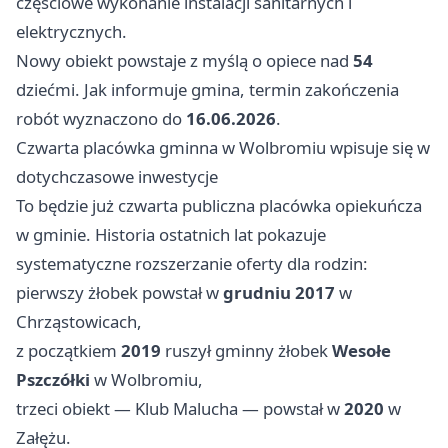
częściowe wykonanie instalacji sanitarnych i
elektrycznych.
Nowy obiekt powstaje z myślą o opiece nad
54
dziećmi. Jak informuje gmina, termin zakończenia
robót wyznaczono do
16.06.2026
.
Czwarta placówka gminna w Wolbromiu wpisuje się w
dotychczasowe inwestycje
To będzie już czwarta publiczna placówka opiekuńcza
w gminie. Historia ostatnich lat pokazuje
systematyczne rozszerzanie oferty dla rodzin:
pierwszy żłobek powstał w
grudniu 2017
w
Chrząstowicach,
z początkiem
2019
ruszył gminny żłobek
Wesołe
Pszczółki
w Wolbromiu,
trzeci obiekt — Klub Malucha — powstał w
2020
w
Załężu.