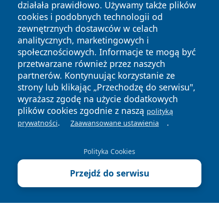
działała prawidłowo. Używamy także plików
cookies i podobnych technologii od
zewnętrznych dostawców w celach
analitycznych, marketingowych i
społecznościowych. Informacje te mogą być
Copyright © 2026 olkuszonline.pl Wszystkie prawa
przetwarzane również przez naszych
zastrzeżone.
partnerów. Kontynuując korzystanie ze
strony lub klikając „Przechodzę do serwisu",
Polityka
Polityka
wyrażasz zgodę na użycie dodatkowych
News
Autorzy
Prywatności
Cookies
plików cookies zgodnie z naszą
polityką
.
.
prywatności
Zaawansowane ustawienia
Polityka Cookies
Przejdź do serwisu