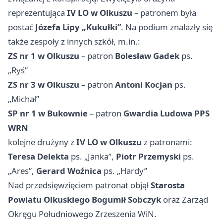
reprezentująca
IV LO w Olkuszu
– patronem była
postać
Józefa Lipy „Kukułki”
. Na podium znalazły się
także zespoły z innych szkół, m.in.:
ZS nr 1 w Olkuszu
– patron
Bolesław Gadek
ps.
„Ryś”
ZS nr 3 w Olkuszu
– patron
Antoni Kocjan
ps.
„Michał”
SP nr 1 w Bukownie
– patron
Gwardia Ludowa PPS
WRN
kolejne drużyny z
IV LO w Olkuszu
z patronami:
Teresa Delekta
ps. „Janka”,
Piotr Przemyski
ps.
„Ares”,
Gerard Woźnica
ps. „Hardy”
Nad przedsięwzięciem patronat objął
Starosta
Powiatu Olkuskiego Bogumił Sobczyk
oraz Zarząd
Okręgu Południowego Zrzeszenia WiN.