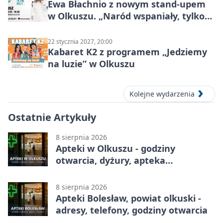
Ewa Błachnio z nowym stand-upem
w Olkuszu. „Naród wspaniały, tylko
ludzie…”
22 stycznia 2027, 20:00
Kabaret K2 z programem „Jedziemy
na luzie” w Olkuszu
Kolejne wydarzenia
Ostatnie Artykuły
8 sierpnia 2026
Apteki w Olkuszu - godziny
otwarcia, dyżury, apteka
całodobowa
8 sierpnia 2026
Apteki Bolesław, powiat olkuski -
adresy, telefony, godziny otwarcia