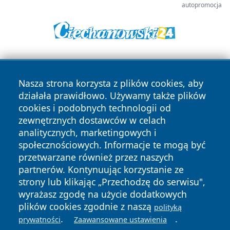
autopromocja
Nasza strona korzysta z plików cookies, aby
działała prawidłowo. Używamy także plików
cookies i podobnych technologii od
zewnętrznych dostawców w celach
Copyright © 2026 olkuszonline.pl Wszystkie prawa
analitycznych, marketingowych i
zastrzeżone.
społecznościowych. Informacje te mogą być
przetwarzane również przez naszych
partnerów. Kontynuując korzystanie ze
Polityka
Polityka
News
Autorzy
strony lub klikając „Przechodzę do serwisu",
Prywatności
Cookies
wyrażasz zgodę na użycie dodatkowych
plików cookies zgodnie z naszą
polityką
.
.
prywatności
Zaawansowane ustawienia