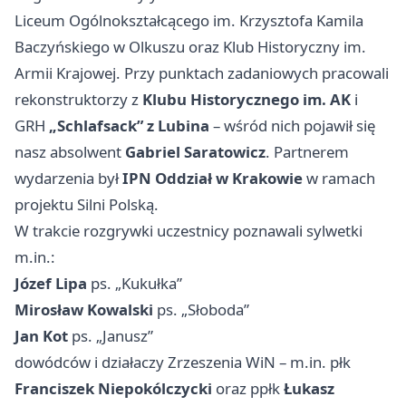
Liceum Ogólnokształcącego im. Krzysztofa Kamila
Baczyńskiego w Olkuszu oraz Klub Historyczny im.
Armii Krajowej. Przy punktach zadaniowych pracowali
rekonstruktorzy z
Klubu Historycznego im. AK
i
GRH
„Schlafsack” z Lubina
– wśród nich pojawił się
nasz absolwent
Gabriel Saratowicz
. Partnerem
wydarzenia był
IPN Oddział w Krakowie
w ramach
projektu Silni Polską.
W trakcie rozgrywki uczestnicy poznawali sylwetki
m.in.:
Józef Lipa
ps. „Kukułka”
Mirosław Kowalski
ps. „Słoboda”
Jan Kot
ps. „Janusz”
dowódców i działaczy Zrzeszenia WiN – m.in. płk
Franciszek Niepokólczycki
oraz ppłk
Łukasz