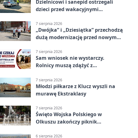
Dzielnicowi i sanepid ostrzegali
dzieci przed wakacyjnymi
zagrożeniami
7 sierpnia 2026
„Dwójka” i „Dziesiątka” przechodzą
dużą modernizację przed nowym
rokiem
7 sierpnia 2026
Sam wniosek nie wystarczy.
Rolnicy muszą zdążyć z
certyfikatem QMP
7 sierpnia 2026
Młodzi piłkarze z Klucz wyszli na
murawę Ekstraklasy
7 sierpnia 2026
Święto Wojska Polskiego w
Olkuszu zakończy piknik
patriotyczny
6 sierpnia 2026