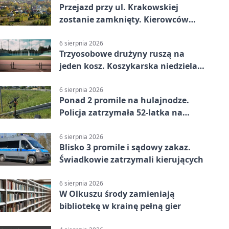
Przejazd przy ul. Krakowskiej
zostanie zamknięty. Kierowców
czeka objazd
6 sierpnia 2026
Trzyosobowe drużyny ruszą na
jeden kosz. Koszykarska niedziela
w Dolince
6 sierpnia 2026
Ponad 2 promile na hulajnodze.
Policja zatrzymała 52-latka na
DK94
6 sierpnia 2026
Blisko 3 promile i sądowy zakaz.
Świadkowie zatrzymali kierujących
6 sierpnia 2026
W Olkuszu środy zamieniają
bibliotekę w krainę pełną gier