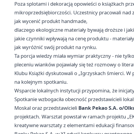
Poza splotami i dekoracją opowieści o książkach pr
mikroprzedsiębiorczości. Uczestnicy pracowali nad 
jak wycenić produkt handmade,
dlaczego ekologiczne materiały bywają droższe i jak
jakie czynniki wpływają na cenę produktu - materia
jak wyróżnić swój produkt na rynku.
Ta porcja wiedzy miała wymiar praktyczny - nie tylko
pleceniu wianków pojawiały się też rozmowy o lite
Klubu Książki dyskutowali o „Igrzyskach śmierci. W
na kolejnym spotkaniu.
Wsparcie lokalnych instytucji przypomina, że inicjat
Spotkanie wzbogaciła obecność przedstawicieli loka
Moskal oraz przedstawicieli
Bank Pekao S.A. o/Olk
projektach. Warsztat powstał w ramach projektu 
kreatywne warsztaty z elementami edukacji finans
Banku Pekao S.A. w XI edycji konkursu grantowego „