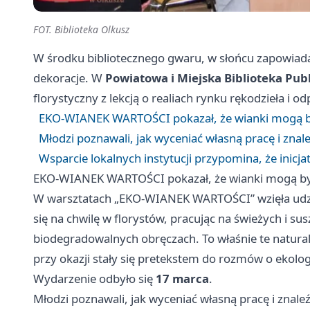
FOT. Biblioteka Olkusz
W środku bibliotecznego gwaru, w słońcu zapowiadaj
dekoracje. W
Powiatowa i Miejska Biblioteka Pub
florystyczny z lekcją o realiach rynku rękodzieła i 
EKO-WIANEK WARTOŚCI pokazał, że wianki mogą by
Młodzi poznawali, jak wyceniać własną pracę i znal
Wsparcie lokalnych instytucji przypomina, że inicja
EKO-WIANEK WARTOŚCI pokazał, że wianki mogą być
W warsztatach „EKO-WIANEK WARTOŚCI” wzięła udział
się na chwilę w florystów, pracując na świeżych i su
biodegradowalnych obręczach. To właśnie te natural
przy okazji stały się pretekstem do rozmów o ekol
Wydarzenie odbyło się
17 marca
.
Młodzi poznawali, jak wyceniać własną pracę i znale