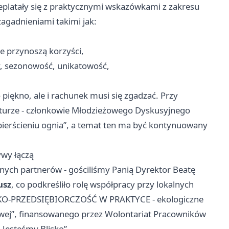
zeplatały się z praktycznymi wskazówkami z zakresu
zagadnieniami takimi jak:
ie przynoszą korzyści,
ły, sezonowość, unikatowość,
 piękno, ale i rachunek musi się zgadzać. Przy
raturze - członkowie Młodzieżowego Dyskusyjnego
 pierścieniu ognia”, a temat ten ma być kontynuowany
ywy łączą
lnych partnerów - gościliśmy Panią Dyrektor Beatę
usz
, co podkreśliło rolę współpracy przy lokalnych
„EKO-PRZEDSIĘBIORCZOŚĆ W PRAKTYCE - ekologiczne
owej”, finansowanego przez Wolontariat Pracowników
Jesteśmy Blisko”.