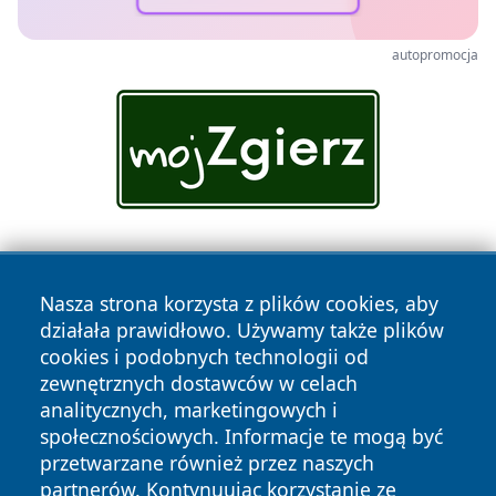
autopromocja
Nasza strona korzysta z plików cookies, aby
działała prawidłowo. Używamy także plików
cookies i podobnych technologii od
zewnętrznych dostawców w celach
Copyright © 2026 olkuszonline.pl Wszystkie prawa
analitycznych, marketingowych i
zastrzeżone.
społecznościowych. Informacje te mogą być
przetwarzane również przez naszych
partnerów. Kontynuując korzystanie ze
Polityka
Polityka