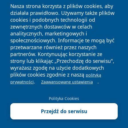
Nasza strona korzysta z plików cookies, aby
działała prawidłowo. Używamy także plików
cookies i podobnych technologii od
zewnętrznych dostawców w celach
Copyright © 2026 olkuszonline.pl Wszystkie prawa
analitycznych, marketingowych i
zastrzeżone.
społecznościowych. Informacje te mogą być
przetwarzane również przez naszych
partnerów. Kontynuując korzystanie ze
Polityka
Polityka
News
Autorzy
strony lub klikając „Przechodzę do serwisu",
Prywatności
Cookies
wyrażasz zgodę na użycie dodatkowych
plików cookies zgodnie z naszą
polityką
.
.
prywatności
Zaawansowane ustawienia
Polityka Cookies
Przejdź do serwisu