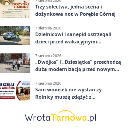
7 sierpnia 2026
Trzy sołectwa, jedna scena i
dożynkowa noc w Porębie Górnej
7 sierpnia 2026
Dzielnicowi i sanepid ostrzegali
dzieci przed wakacyjnymi
zagrożeniami
7 sierpnia 2026
„Dwójka” i „Dziesiątka” przechodzą
dużą modernizację przed nowym
rokiem
7 sierpnia 2026
Sam wniosek nie wystarczy.
Rolnicy muszą zdążyć z
certyfikatem QMP