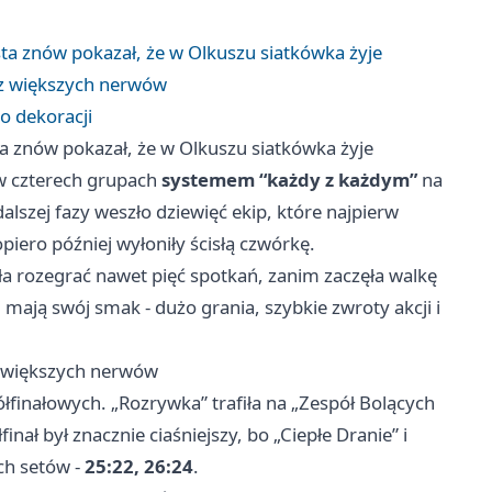
ta znów pokazał, że w Olkuszu siatkówka żyje
ez większych nerwów
o dekoracji
a znów pokazał, że w Olkuszu siatkówka żyje
a w czterech grupach
systemem “każdy z każdym”
na
alszej fazy weszło dziewięć ekip, które najpierw
piero później wyłoniły ścisłą czwórkę.
ła rozegrać nawet pięć spotkań, zanim zaczęła walkę
 mają swój smak - dużo grania, szybkie zwroty akcji i
z większych nerwów
łfinałowych. „Rozrywka” trafiła na „Zespół Bolących
łfinał był znacznie ciaśniejszy, bo „Ciepłe Dranie” i
ch setów -
25:22, 26:24
.