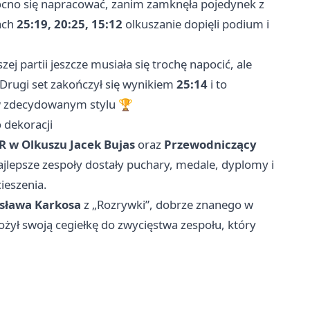
ocno się napracować, zanim zamknęła pojedynek z
ach
25:19, 20:25, 15:12
olkuszanie dopięli podium i
ej partii jeszcze musiała się trochę napocić, ale
. Drugi set zakończył się wynikiem
25:14
i to
 w zdecydowanym stylu 🏆
 dekoracji
R w Olkuszu Jacek Bujas
oraz
Przewodniczący
najlepsze zespoły dostały puchary, medale, dyplomy i
ieszenia.
sława Karkosa
z „Rozrywki”, dobrze znanego w
ożył swoją cegiełkę do zwycięstwa zespołu, który