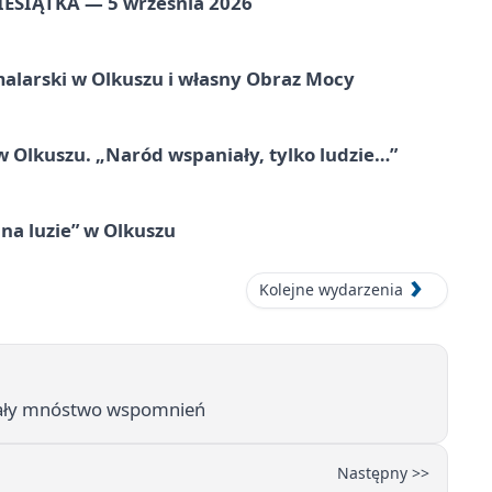
ZIESIĄTKA — 5 września 2026
alarski w Olkuszu i własny Obraz Mocy
 Olkuszu. „Naród wspaniały, tylko ludzie…”
na luzie” w Olkuszu
Kolejne wydarzenia
ołały mnóstwo wspomnień
Następny >>