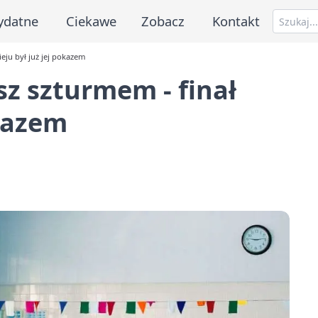
ydatne
Ciekawe
Zobacz
Kontakt
eju był już jej pokazem
z szturmem - finał
okazem