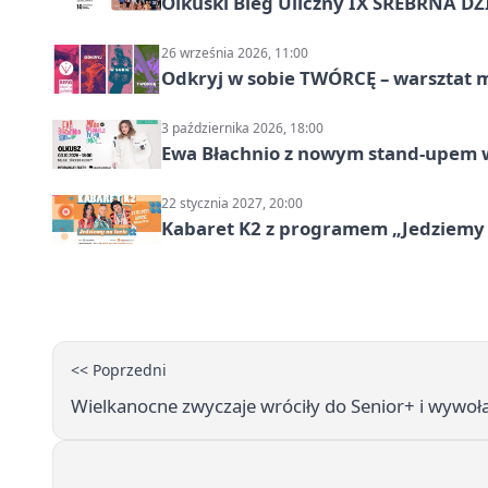
Olkuski Bieg Uliczny IX SREBRNA D
26 września 2026, 11:00
Odkryj w sobie TWÓRCĘ – warsztat m
3 października 2026, 18:00
Ewa Błachnio z nowym stand-upem w
22 stycznia 2027, 20:00
Kabaret K2 z programem „Jedziemy 
<< Poprzedni
Wielkanocne zwyczaje wróciły do Senior+ i wyw