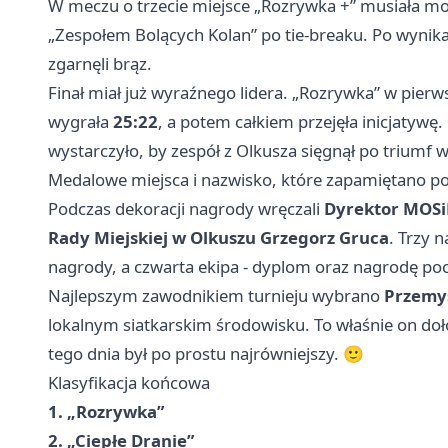
W meczu o trzecie miejsce „Rozrywka +” musiała m
„Zespołem Bolących Kolan” po tie-breaku. Po wynik
zgarnęli brąz.
Finał miał już wyraźnego lidera. „Rozrywka” w pierwsz
wygrała
25:22
, a potem całkiem przejęła inicjatywę
wystarczyło, by zespół z Olkusza sięgnął po triumf
Medalowe miejsca i nazwisko, które zapamiętano po
Podczas dekoracji nagrody wręczali
Dyrektor MOSi
Rady Miejskiej w Olkuszu Grzegorz Gruca
. Trzy 
nagrody, a czwarta ekipa - dyplom oraz nagrodę poc
Najlepszym zawodnikiem turnieju wybrano
Przemy
lokalnym siatkarskim środowisku. To właśnie on doł
tego dnia był po prostu najrówniejszy. 🙂
Klasyfikacja końcowa
1. „Rozrywka”
2. „Ciepłe Dranie”