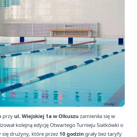
a przy
ul. Wiejskiej 1a w Olkuszu
zamieniła się w
izował kolejną edycję Otwartego Turnieju Siatkówki o
 się drużyny, które przez
10 godzin
grały bez taryfy