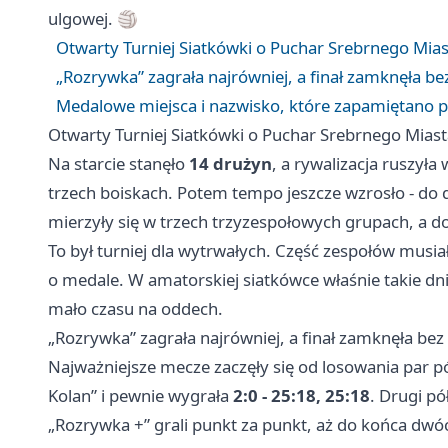
ulgowej. 🏐
Otwarty Turniej Siatkówki o Puchar Srebrnego Mias
„Rozrywka” zagrała najrówniej, a finał zamknęła b
Medalowe miejsca i nazwisko, które zapamiętano p
Otwarty Turniej Siatkówki o Puchar Srebrnego Miast
Na starcie stanęło
14 drużyn
, a rywalizacja ruszył
trzech boiskach. Potem tempo jeszcze wzrosło - do d
mierzyły się w trzech trzyzespołowych grupach, a do
To był turniej dla wytrwałych. Część zespołów musia
o medale. W amatorskiej siatkówce właśnie takie dni
mało czasu na oddech.
„Rozrywka” zagrała najrówniej, a finał zamknęła be
Najważniejsze mecze zaczęły się od losowania par pó
Kolan” i pewnie wygrała
2:0 - 25:18, 25:18
. Drugi pó
„Rozrywka +” grali punkt za punkt, aż do końca dwó