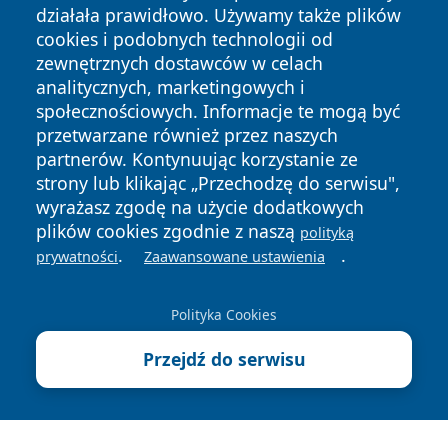
działała prawidłowo. Używamy także plików
cookies i podobnych technologii od
zewnętrznych dostawców w celach
analitycznych, marketingowych i
społecznościowych. Informacje te mogą być
Copyright © 2026 olkuszonline.pl Wszystkie prawa
przetwarzane również przez naszych
zastrzeżone.
partnerów. Kontynuując korzystanie ze
strony lub klikając „Przechodzę do serwisu",
wyrażasz zgodę na użycie dodatkowych
Polityka
Polityka
News
Autorzy
plików cookies zgodnie z naszą
polityką
Prywatności
Cookies
.
.
prywatności
Zaawansowane ustawienia
Polityka Cookies
Przejdź do serwisu