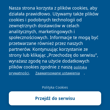
Nasza strona korzysta z plików cookies, aby
działała prawidłowo. Używamy także plików
cookies i podobnych technologii od
zewnętrznych dostawców w celach
Copyright © 2026 olkuszonline.pl Wszystkie prawa
analitycznych, marketingowych i
zastrzeżone.
społecznościowych. Informacje te mogą być
przetwarzane również przez naszych
partnerów. Kontynuując korzystanie ze
Polityka
Polityka
News
Autorzy
strony lub klikając „Przechodzę do serwisu",
Prywatności
Cookies
wyrażasz zgodę na użycie dodatkowych
plików cookies zgodnie z naszą
polityką
.
.
prywatności
Zaawansowane ustawienia
Polityka Cookies
Przejdź do serwisu