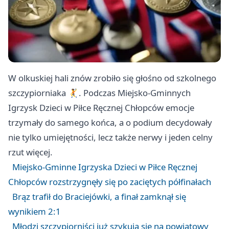
W olkuskiej hali znów zrobiło się głośno od szkolnego
szczypiorniaka 🤾. Podczas Miejsko-Gminnych
Igrzysk Dzieci w Piłce Ręcznej Chłopców emocje
trzymały do samego końca, a o podium decydowały
nie tylko umiejętności, lecz także nerwy i jeden celny
rzut więcej.
Miejsko-Gminne Igrzyska Dzieci w Piłce Ręcznej
Chłopców rozstrzygnęły się po zaciętych półfinałach
Brąz trafił do Braciejówki, a finał zamknął się
wynikiem 2:1
Młodzi szczypiorniści już szykują się na powiatowy