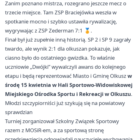
Zanim poznano mistrza, rozegrano jeszcze mecz o
trzecie miejsce. Tam ZSP Braciejówka weszła w
spotkanie mocno i szybko ustawiła rywalizację,
wygrywając z ZSP Zederman 7:1 🏅.
Finał był już zupełnie inną historią. SP 2 i SP 9 zagrały
twardo, ale wynik 2:1 dla olkuszan pokazuje, jak
ciasno było do ostatniego gwizdka. To właśnie
uczniowie „Dwójki” wywalczyli awans do kolejnego
etapu i będą reprezentować Miasto i Gminę Olkusz
w
środę 15 kwietnia
w Hali Sportowo-Widowiskowej
Miejskiego Ośrodka Sportu i Rekreacji w Olkuszu
.
Młodzi szczypiorniści już szykują się na powiatowy
sprawdzian
Turniej zorganizował Szkolny Związek Sportowy
razem z MOSiR-em, a za sportową stronę
przedsięwzięcia odpowiadali nauczyciele wychowania