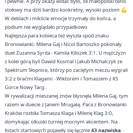
i pewnie. A przy okazji widać było, że małopolski tenis
stołowy ma dziś bardzo konkretny, wysoki poziom 💪
W deblach i mikście emocje trzymały do końca, a
podium nie wyglądało przypadkowo
Najlepsza para kobieca też wyszła spod znaku
Bronowianki. Milena Gaj i Nicol Bartoszko pokonały
duet Zuzanna Syrda - Kamila Kiliszek 3:1. U mężczyzn
z kolei górą byli Dawid Kosmal i Jakub Michalczyk ze
Spektrum Słopnice, którzy po zaciętym meczu wygrali
3:2 z braćmi Klagami - Wiktorem i Tomaszem z KS
Gorce
Nowy Targ
.
W rywalizacji mieszanej znów błysnęła Milena Gaj, tym
razem w duecie z Janem Mrugałą. Para z Bronowianki
Kraków rozbiła Tomasza Klaga i Milenę Klag 3:0,
domykając olkuski turniej mocnym akcentem. Na
listach startowych pojawiły się łącznie
43 nazwiska
-