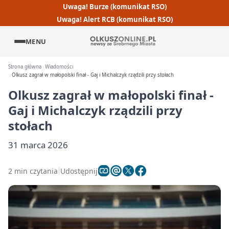
Uwaga! Burze (komunikat RSO)
Uwaga! Alert RCB (komunikat RSO)
MENU
Strona główna
Wiadomości
Olkusz zagrał w małopolski finał - Gaj i Michalczyk rządzili przy stołach
Olkusz zagrał w małopolski finał -
Gaj i Michalczyk rządzili przy
stołach
31 marca 2026
2 min czytania
Udostępnij