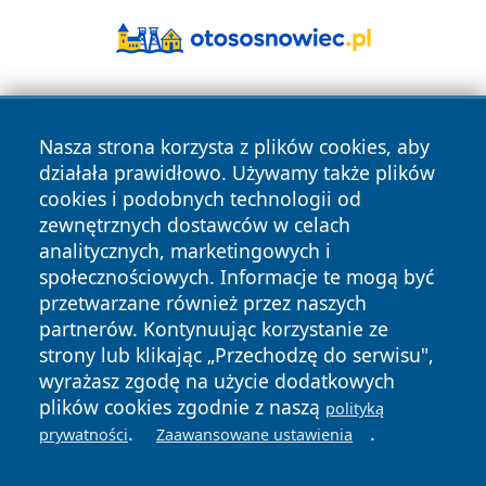
Nasza strona korzysta z plików cookies, aby
działała prawidłowo. Używamy także plików
cookies i podobnych technologii od
zewnętrznych dostawców w celach
Copyright © 2026 olkuszonline.pl Wszystkie prawa
analitycznych, marketingowych i
zastrzeżone.
społecznościowych. Informacje te mogą być
przetwarzane również przez naszych
partnerów. Kontynuując korzystanie ze
Polityka
Polityka
News
Autorzy
strony lub klikając „Przechodzę do serwisu",
Prywatności
Cookies
wyrażasz zgodę na użycie dodatkowych
plików cookies zgodnie z naszą
polityką
.
.
prywatności
Zaawansowane ustawienia