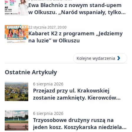
Ewa Błachnio z nowym stand-upem
w Olkuszu. „Naród wspaniały, tylko
ludzie…”
22 stycznia 2027, 20:00
Kabaret K2 z programem „Jedziemy
na luzie” w Olkuszu
Kolejne wydarzenia
Ostatnie Artykuły
6 sierpnia 2026
Przejazd przy ul. Krakowskiej
zostanie zamknięty. Kierowców
czeka objazd
6 sierpnia 2026
Trzyosobowe drużyny ruszą na
jeden kosz. Koszykarska niedziela