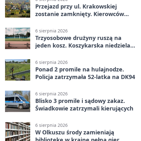
Przejazd przy ul. Krakowskiej
zostanie zamknięty. Kierowców
czeka objazd
6 sierpnia 2026
Trzyosobowe drużyny ruszą na
jeden kosz. Koszykarska niedziela
w Dolince
6 sierpnia 2026
Ponad 2 promile na hulajnodze.
Policja zatrzymała 52-latka na DK94
6 sierpnia 2026
Blisko 3 promile i sądowy zakaz.
Świadkowie zatrzymali kierujących
6 sierpnia 2026
W Olkuszu środy zamieniają
bibliotekę w krainę pełną gier