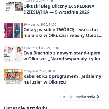
5 września 2026, 15:00
Olkuski Bieg Uliczny IX SREBRNA
DZIESIĄTKA — 5 września 2026
26 września 2026, 11:00
Odkryj w sobie TWÓRCĘ – warsztat
malarski w Olkuszu i własny Obraz
Mocy
3 października 2026, 18:00
Ewa Błachnio z nowym stand-upem
w Olkuszu. „Naród wspaniały, tylko
ludzie…”
22 stycznia 2027, 20:00
Kabaret K2 z programem „Jedziemy
na luzie” w Olkuszu
Kolejne wydarzenia
Ostatnie Artykuły