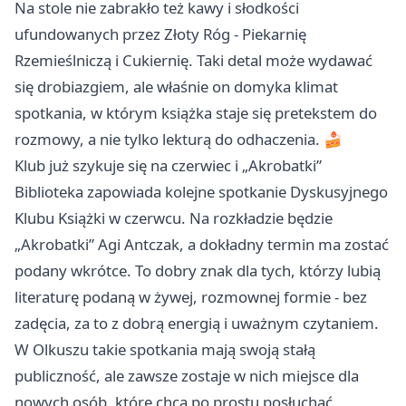
Na stole nie zabrakło też kawy i słodkości
ufundowanych przez Złoty Róg - Piekarnię
Rzemieślniczą i Cukiernię. Taki detal może wydawać
się drobiazgiem, ale właśnie on domyka klimat
spotkania, w którym książka staje się pretekstem do
rozmowy, a nie tylko lekturą do odhaczenia. 🍰
Klub już szykuje się na czerwiec i „Akrobatki”
Biblioteka zapowiada kolejne spotkanie Dyskusyjnego
Klubu Książki w czerwcu. Na rozkładzie będzie
„Akrobatki” Agi Antczak, a dokładny termin ma zostać
podany wkrótce. To dobry znak dla tych, którzy lubią
literaturę podaną w żywej, rozmownej formie - bez
zadęcia, za to z dobrą energią i uważnym czytaniem.
W Olkuszu takie spotkania mają swoją stałą
publiczność, ale zawsze zostaje w nich miejsce dla
nowych osób, które chcą po prostu posłuchać,