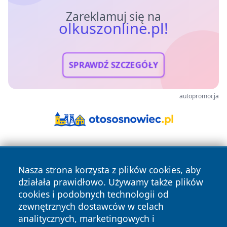
Zareklamuj się na
olkuszonline.pl!
SPRAWDŹ SZCZEGÓŁY
autopromocja
Nasza strona korzysta z plików cookies, aby
działała prawidłowo. Używamy także plików
cookies i podobnych technologii od
zewnętrznych dostawców w celach
Copyright © 2026 olkuszonline.pl Wszystkie prawa
analitycznych, marketingowych i
zastrzeżone.