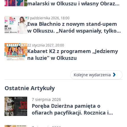
malarski w Olkuszu i własny Obraz
Mocy
3 października 2026, 18:00
Ewa Błachnio z nowym stand-upem
w Olkuszu. „Naród wspaniały, tylko
ludzie…”
22 stycznia 2027, 20:00
Kabaret K2 z programem „Jedziemy
na luzie” w Olkuszu
Kolejne wydarzenia
Ostatnie Artykuły
7 sierpnia 2026
Poręba Dzierżna pamięta o
ofiarach pacyfikacji. Rocznica i
program uroczystości