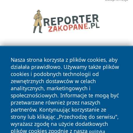
Nasza strona korzysta z plików cookies, aby
działała prawidłowo. Używamy także plików
cookies i podobnych technologii od
zewnętrznych dostawców w celach
Copyright © 2026 olkuszonline.pl Wszystkie prawa
analitycznych, marketingowych i
zastrzeżone.
społecznościowych. Informacje te mogą być
przetwarzane również przez naszych
partnerów. Kontynuując korzystanie ze
Polityka
Polityka
News
Autorzy
strony lub klikając „Przechodzę do serwisu",
Prywatności
Cookies
wyrażasz zgodę na użycie dodatkowych
plików cookies zgodnie z naszą
polityką