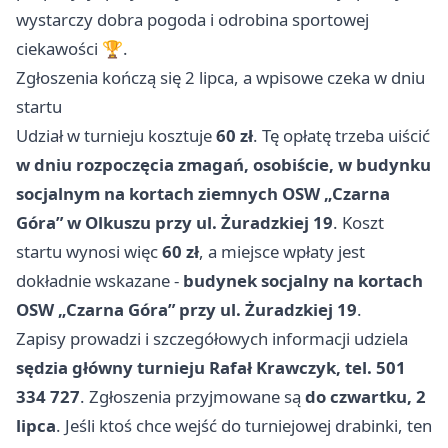
wystarczy dobra pogoda i odrobina sportowej
ciekawości 🏆.
Zgłoszenia kończą się 2 lipca, a wpisowe czeka w dniu
startu
Udział w turnieju kosztuje
60 zł
. Tę opłatę trzeba uiścić
w dniu rozpoczęcia zmagań, osobiście, w budynku
socjalnym na kortach ziemnych OSW „Czarna
Góra” w Olkuszu przy ul. Żuradzkiej 19
. Koszt
startu wynosi więc
60 zł
, a miejsce wpłaty jest
dokładnie wskazane -
budynek socjalny na kortach
OSW „Czarna Góra” przy ul. Żuradzkiej 19
.
Zapisy prowadzi i szczegółowych informacji udziela
sędzia główny turnieju Rafał Krawczyk, tel. 501
334 727
. Zgłoszenia przyjmowane są
do czwartku, 2
lipca
. Jeśli ktoś chce wejść do turniejowej drabinki, ten