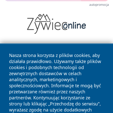
autopromocja
Nasza strona korzysta z plików cookies, aby
działała prawidłowo. Używamy także plików
cookies i podobnych technologii od
zewnętrznych dostawców w celach
Copyright © 2026 olkuszonline.pl Wszystkie prawa
analitycznych, marketingowych i
zastrzeżone.
społecznościowych. Informacje te mogą być
przetwarzane również przez naszych
partnerów. Kontynuując korzystanie ze
Polityka
Polityka
News
Autorzy
strony lub klikając „Przechodzę do serwisu",
Prywatności
Cookies
wyrażasz zgodę na użycie dodatkowych