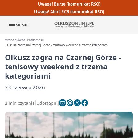
Uwaga! Burze (komunikat RSO)
Uwaga! Alert RCB (komunikat RSO)
MENU
Strona główna
Wiadomości
Olkusz zagra na Czarnej Górze - tenisowy weekend z trzema kategoriami
Olkusz zagra na Czarnej Górze -
tenisowy weekend z trzema
kategoriami
23 czerwca 2026
2 min czytania
Udostępnij