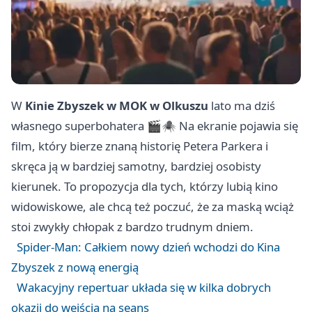
W
Kinie Zbyszek w MOK w Olkuszu
lato ma dziś
własnego superbohatera 🎬🕷️ Na ekranie pojawia się
film, który bierze znaną historię Petera Parkera i
skręca ją w bardziej samotny, bardziej osobisty
kierunek. To propozycja dla tych, którzy lubią kino
widowiskowe, ale chcą też poczuć, że za maską wciąż
stoi zwykły chłopak z bardzo trudnym dniem.
Spider-Man: Całkiem nowy dzień wchodzi do Kina
Zbyszek z nową energią
Wakacyjny repertuar układa się w kilka dobrych
okazji do wejścia na seans