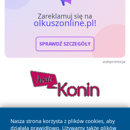
Zareklamuj się na
olkuszonline.pl!
SPRAWDŹ SZCZEGÓŁY
autopromocja
Nasza strona korzysta z plików cookies, aby
działała prawidłowo. Używamy także plików