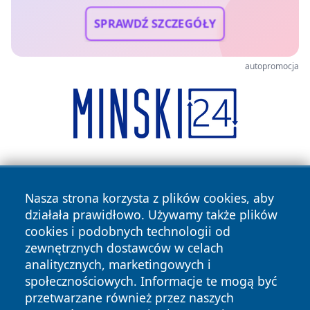
SPRAWDŹ SZCZEGÓŁY
autopromocja
Nasza strona korzysta z plików cookies, aby
działała prawidłowo. Używamy także plików
cookies i podobnych technologii od
zewnętrznych dostawców w celach
Copyright © 2026 olkuszonline.pl Wszystkie prawa
analitycznych, marketingowych i
zastrzeżone.
społecznościowych. Informacje te mogą być
przetwarzane również przez naszych