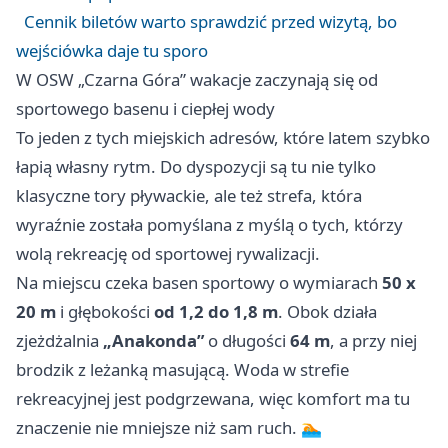
Cennik biletów warto sprawdzić przed wizytą, bo
wejściówka daje tu sporo
W OSW „Czarna Góra” wakacje zaczynają się od
sportowego basenu i ciepłej wody
To jeden z tych miejskich adresów, które latem szybko
łapią własny rytm. Do dyspozycji są tu nie tylko
klasyczne tory pływackie, ale też strefa, która
wyraźnie została pomyślana z myślą o tych, którzy
wolą rekreację od sportowej rywalizacji.
Na miejscu czeka basen sportowy o wymiarach
50 x
20 m
i głębokości
od 1,2 do 1,8 m
. Obok działa
zjeżdżalnia
„Anakonda”
o długości
64 m
, a przy niej
brodzik z leżanką masującą. Woda w strefie
rekreacyjnej jest podgrzewana, więc komfort ma tu
znaczenie nie mniejsze niż sam ruch. 🏊