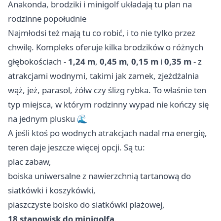
Anakonda, brodziki i minigolf układają tu plan na
rodzinne popołudnie
Najmłodsi też mają tu co robić, i to nie tylko przez
chwilę. Kompleks oferuje kilka brodzików o różnych
głębokościach -
1,24 m
,
0,45 m
,
0,15 m
i
0,35 m
- z
atrakcjami wodnymi, takimi jak zamek, zjeżdżalnia
wąż, jeż, parasol, żółw czy ślizg rybka. To właśnie ten
typ miejsca, w którym rodzinny wypad nie kończy się
na jednym plusku 🌊
A jeśli ktoś po wodnych atrakcjach nadal ma energię,
teren daje jeszcze więcej opcji. Są tu:
plac zabaw,
boiska uniwersalne z nawierzchnią tartanową do
siatkówki i koszykówki,
piaszczyste boisko do siatkówki plażowej,
18 stanowisk do minigolfa
.