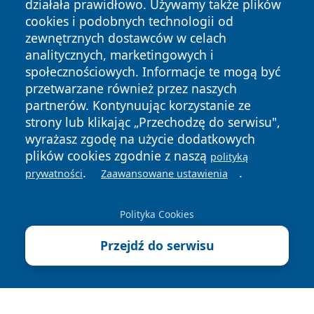
działała prawidłowo. Używamy także plików
cookies i podobnych technologii od
zewnętrznych dostawców w celach
analitycznych, marketingowych i
Copyright © 2026 olkuszonline.pl Wszystkie prawa
społecznościowych. Informacje te mogą być
zastrzeżone.
przetwarzane również przez naszych
partnerów. Kontynuując korzystanie ze
strony lub klikając „Przechodzę do serwisu",
Polityka
Polityka
wyrażasz zgodę na użycie dodatkowych
News
Autorzy
Prywatności
Cookies
plików cookies zgodnie z naszą
polityką
.
.
prywatności
Zaawansowane ustawienia
Polityka Cookies
Przejdź do serwisu