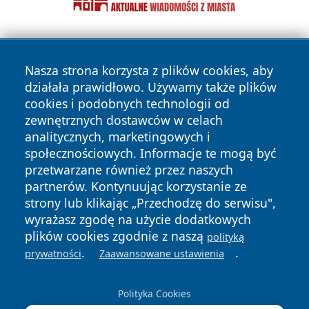
Nasza strona korzysta z plików cookies, aby
działała prawidłowo. Używamy także plików
cookies i podobnych technologii od
zewnętrznych dostawców w celach
Copyright © 2026 olkuszonline.pl Wszystkie prawa
analitycznych, marketingowych i
zastrzeżone.
społecznościowych. Informacje te mogą być
przetwarzane również przez naszych
partnerów. Kontynuując korzystanie ze
Polityka
Polityka
News
Autorzy
strony lub klikając „Przechodzę do serwisu",
Prywatności
Cookies
wyrażasz zgodę na użycie dodatkowych
plików cookies zgodnie z naszą
polityką
.
.
prywatności
Zaawansowane ustawienia
Polityka Cookies