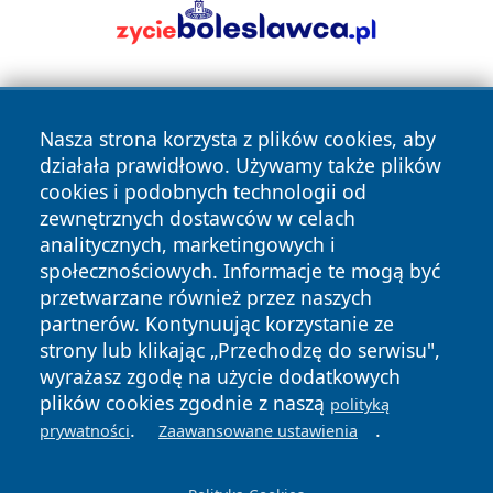
Nasza strona korzysta z plików cookies, aby
działała prawidłowo. Używamy także plików
cookies i podobnych technologii od
zewnętrznych dostawców w celach
Copyright © 2026 olkuszonline.pl Wszystkie prawa
analitycznych, marketingowych i
zastrzeżone.
społecznościowych. Informacje te mogą być
przetwarzane również przez naszych
partnerów. Kontynuując korzystanie ze
Polityka
Polityka
News
Autorzy
strony lub klikając „Przechodzę do serwisu",
Prywatności
Cookies
wyrażasz zgodę na użycie dodatkowych
plików cookies zgodnie z naszą
polityką
.
.
prywatności
Zaawansowane ustawienia