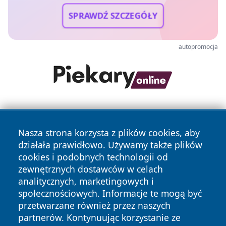
SPRAWDŹ SZCZEGÓŁY
autopromocja
Nasza strona korzysta z plików cookies, aby
działała prawidłowo. Używamy także plików
cookies i podobnych technologii od
zewnętrznych dostawców w celach
Copyright © 2026 olkuszonline.pl Wszystkie prawa
analitycznych, marketingowych i
zastrzeżone.
społecznościowych. Informacje te mogą być
przetwarzane również przez naszych
partnerów. Kontynuując korzystanie ze
Polityka
Polityka
News
Autorzy