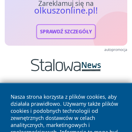
Zareklamuj się na
olkuszonline.pl!
SPRAWDŹ SZCZEGÓŁY
autopromocja
Nasza strona korzysta z plików cookies, aby
działała prawidłowo. Używamy także plików
cookies i podobnych technologii od
zewnętrznych dostawców w celach
Copyright © 2026 olkuszonline.pl Wszystkie prawa
analitycznych, marketingowych i
zastrzeżone.