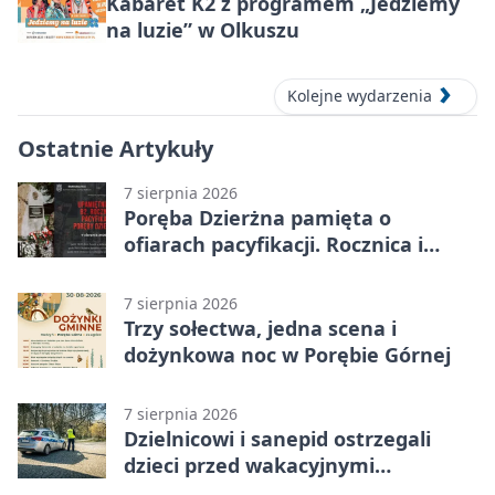
Kabaret K2 z programem „Jedziemy
na luzie” w Olkuszu
Kolejne wydarzenia
Ostatnie Artykuły
7 sierpnia 2026
Poręba Dzierżna pamięta o
ofiarach pacyfikacji. Rocznica i
program uroczystości
7 sierpnia 2026
Trzy sołectwa, jedna scena i
dożynkowa noc w Porębie Górnej
7 sierpnia 2026
Dzielnicowi i sanepid ostrzegali
dzieci przed wakacyjnymi
zagrożeniami