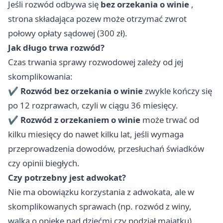
Jeśli rozwód odbywa się
bez orzekania o winie
,
strona składająca pozew może otrzymać zwrot
połowy opłaty sądowej (300 zł).
Jak długo trwa rozwód?
Czas trwania sprawy rozwodowej zależy od jej
skomplikowania:
✔
Rozwód bez orzekania o winie
zwykle kończy się
po 12 rozprawach, czyli w ciągu 36 miesięcy.
✔
Rozwód z orzekaniem o winie
może trwać od
kilku miesięcy do nawet kilku lat, jeśli wymaga
przeprowadzenia dowodów, przesłuchań świadków
czy opinii biegłych.
Czy potrzebny jest adwokat?
Nie ma obowiązku korzystania z adwokata, ale w
skomplikowanych sprawach (np. rozwód z winy,
walka o opiekę nad dziećmi czy podział majątku)